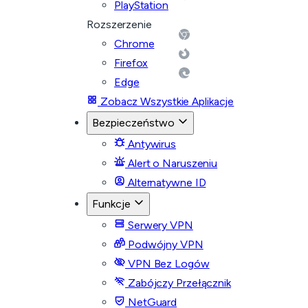
PlayStation
Rozszerzenie
Chrome
Firefox
Edge
Zobacz Wszystkie Aplikacje
Bezpieczeństwo
Antywirus
Alert o Naruszeniu
Alternatywne ID
Funkcje
Serwery VPN
Podwójny VPN
VPN Bez Logów
Zabójczy Przełącznik
NetGuard