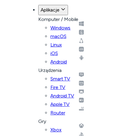
Aplikacje
Komputer / Mobile
Windows
macOS
Linux
iOS
Android
Urządzenia
Smart TV
Fire TV
Android TV
Apple TV
Router
Gry
Xbox