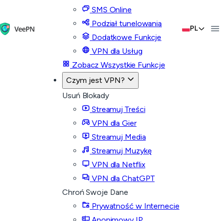
SMS Online
Podział tunelowania
PL
Dodatkowe Funkcje
VPN dla Usług
Zobacz Wszystkie Funkcje
Czym jest VPN?
Usuń Blokady
Streamuj Treści
VPN dla Gier
Streamuj Media
Streamuj Muzykę
VPN dla Netflix
VPN dla ChatGPT
Chroń Swoje Dane
Prywatność w Internecie
Anonimowy IP