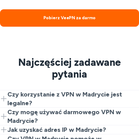
Pobierz VeePN za darmo
Najczęściej zadawane
pytania
Czy korzystanie z VPN w Madrycie jest
legalne?
Korzystanie z VPN jest ogólnie dozwolone w
Czy mogę używać darmowego VPN w
Madrycie i Hiszpanii w celach prywatności i
Madrycie?
bezpieczeństwa. Należy jednak przestrzegać lokalnych
Tak, darmowy VPN w Madrycie może pomóc w
Jak uzyskać adres IP w Madrycie?
przepisów oraz warunków korzystania z witryn,
podstawowych potrzebach przeglądania. Przed
Zainstaluj VeePN, otwórz aplikację lub rozszerzenie
Czy VPN w Madrycie pomoże w