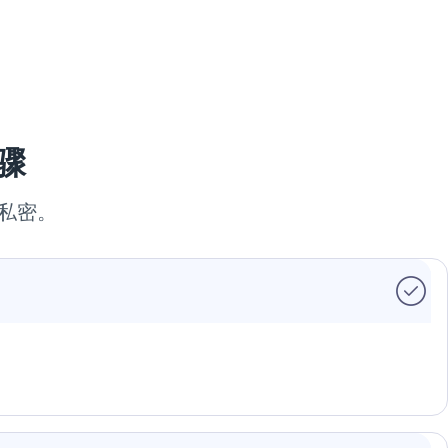
骤
持私密。