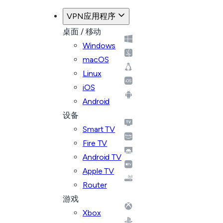
VPN应用程序
桌面 / 移动
Windows
macOS
Linux
iOS
Android
设备
Smart TV
Fire TV
Android TV
Apple TV
Router
游戏
Xbox