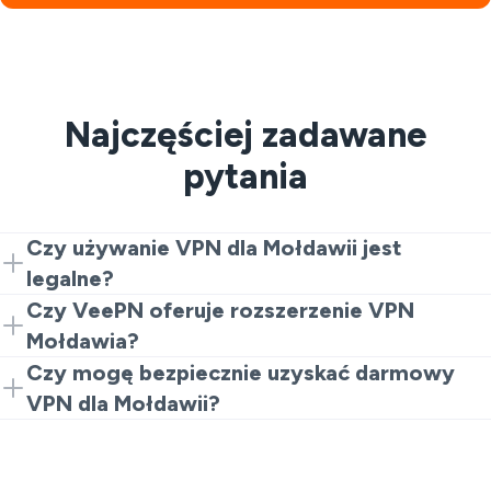
Najczęściej zadawane
pytania
Czy używanie VPN dla Mołdawii jest
legalne?
Tak. VPN są legalne dla prywatności i bezpieczeństwa.
Czy VeePN oferuje rozszerzenie VPN
Niemniej jednak, nielegalne działania pozostają
Mołdawia?
zabronione.
Tak. Zacznij od rozszerzenia Chrome dla szybkiego i
Czy mogę bezpiecznie uzyskać darmowy
darmowego doświadczenia VPN Mołdawia. Przejdź na
VPN dla Mołdawii?
pełne aplikacje dla większej prędkości i opcji
Zasadniczo, darmowe VPN są niebezpieczne dla
serwerów.
Twojej cyfrowej prywatności. Ale VeePN zapewnia
bezpieczną możliwość wypróbowania darmowego