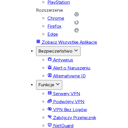
PlayStation
Rozszerzenie
Chrome
Firefox
Edge
Zobacz Wszystkie Aplikacje
Bezpieczeństwo
Antywirus
Alert o Naruszeniu
Alternatywne ID
Funkcje
Serwery VPN
Podwójny VPN
VPN Bez Logów
Zabójczy Przełącznik
NetGuard