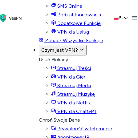
SMS Online
Podział tunelowania
PL
Dodatkowe Funkcje
VPN dla Usług
Zobacz Wszystkie Funkcje
Czym jest VPN?
Usuń Blokady
Streamuj Treści
VPN dla Gier
Streamuj Media
Streamuj Muzykę
VPN dla Netflix
VPN dla ChatGPT
Chroń Swoje Dane
Prywatność w Internecie
Anonimowy IP