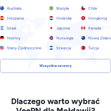
Australia
Brazylia
Chile
Hiszpania
Holandia
Hongkong
Izrael
Japonia
Kanada
Niemcy
Norwegia
Nowa Zeland
Stany Zjednoczone
Szwecja
Turcja
Wszystkie serwery
Dlaczego warto wybrać
VeePN dla Mołdawii?