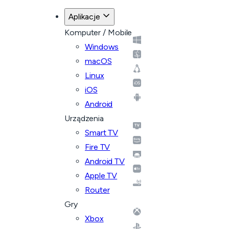
Aplikacje
Komputer / Mobile
Windows
macOS
Linux
iOS
Android
Urządzenia
Smart TV
Fire TV
Android TV
Apple TV
Router
Gry
Xbox