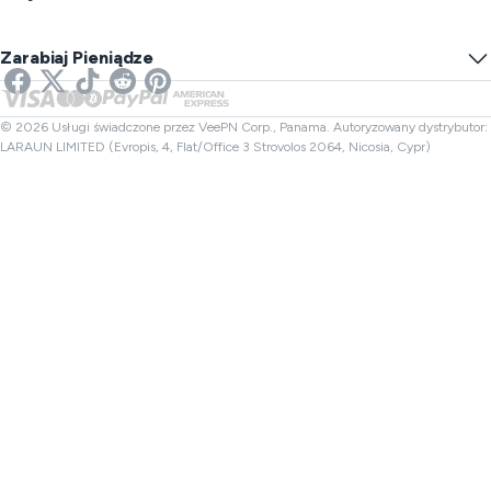
VPN dla Gier
Test Wycieków DNS
Zapobiegaj Śledzeniu
VPN USA
SMS Online
Zarabiaj Pieniądze
VPN do streamingu
VPN Wielka Brytania
Sprawdzacz linków
VPN Netflix
VPN Kanada
Sprawdzanie plików
Partnerzy
VPN Turcja
© 2026 Usługi świadczone przez VeePN Corp., Panama. Autoryzowany dystrybutor:
LARAUN LIMITED (Evropis, 4, Flat/Office 3 Strovolos 2064, Nicosia, Cypr)