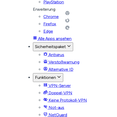
PlayStation
Erweiterung
Chrome
Firefox
Edge
Alle Apps ansehen
Sicherheitspaket
Antivirus
Verstoßwarnung
Alternative ID
Funktionen
VPN-Server
Doppel-VPN
Keine Protokoll-VPN
Not-aus
NetGuard