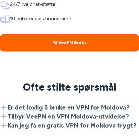
24/7 live chat-støtte
10 enheter per abonnement
Få VeePN Gratis
Ofte stilte spørsmål
Er det lovlig å bruke en VPN for Moldova?
Ja. VPN-er er lovlige for personvern og sikkerhet.
Tilbyr VeePN en VPN Moldova-utvidelse?
Imidlertid er ulovlige aktiviteter fortsatt forbudt.
Ja. Start med Chrome-utvidelsen for en rask og gratis
Kan jeg få en gratis VPN for Moldova trygt?
Moldova VPN-opplevelse. Oppgrader til
Generelt sett er gratis VPN-er farlige for ditt digitale