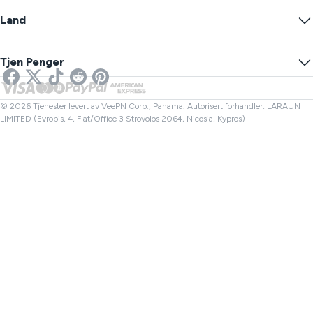
Warrant Canary
Hva er Min IP?
Blogg
Anonym IP
Land
Innstillinger for informasjonskapsler
Skjul IP-en din
VPN for Gaming
DNS Lekkasjetest
Forhindre Sporing
USA VPN
Online SMS
Tjen Penger
VPN for strømming
UK VPN
Lenkesjekker
Netflix VPN
Canada VPN
Filkontroller
Partnere
Tyrkia VPN
© 2026 Tjenester levert av VeePN Corp., Panama. Autorisert forhandler: LARAUN
LIMITED (Evropis, 4, Flat/Office 3 Strovolos 2064, Nicosia, Kypros)