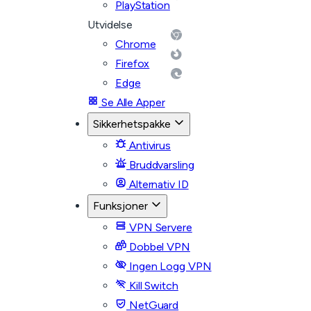
PlayStation
Utvidelse
Chrome
Firefox
Edge
Se Alle Apper
Sikkerhetspakke
Antivirus
Bruddvarsling
Alternativ ID
Funksjoner
VPN Servere
Dobbel VPN
Ingen Logg VPN
Kill Switch
NetGuard