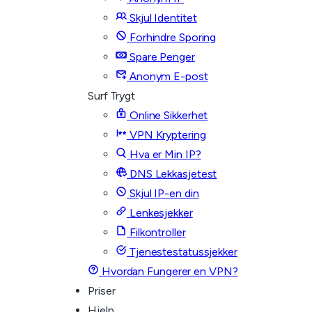
Skjul Identitet
Forhindre Sporing
Spare Penger
Anonym E-post
Surf Trygt
Online Sikkerhet
VPN Kryptering
Hva er Min IP?
DNS Lekkasjetest
Skjul IP-en din
Lenkesjekker
Filkontroller
Tjenestestatussjekker
Hvordan Fungerer en VPN?
Priser
Hjelp