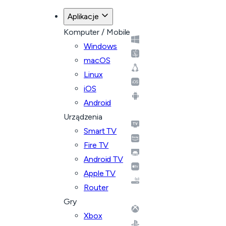
Aplikacje
Komputer / Mobile
Windows
macOS
Linux
iOS
Android
Urządzenia
Smart TV
Fire TV
Android TV
Apple TV
Router
Gry
Xbox