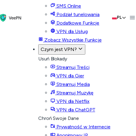
SMS Online
Podział tunelowania
PL
Dodatkowe Funkcje
VPN dla Usług
Zobacz Wszystkie Funkcje
Czym jest VPN?
Usuń Blokady
Streamuj Treści
VPN dla Gier
Streamuj Media
Streamuj Muzykę
VPN dla Netflix
VPN dla ChatGPT
Chroń Swoje Dane
Prywatność w Internecie
Anonimowy IP