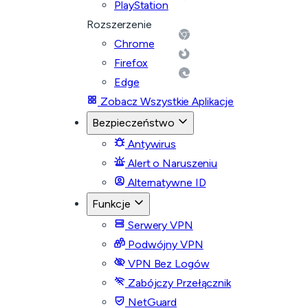
PlayStation
Rozszerzenie
Chrome
Firefox
Edge
Zobacz Wszystkie Aplikacje
Bezpieczeństwo
Antywirus
Alert o Naruszeniu
Alternatywne ID
Funkcje
Serwery VPN
Podwójny VPN
VPN Bez Logów
Zabójczy Przełącznik
NetGuard