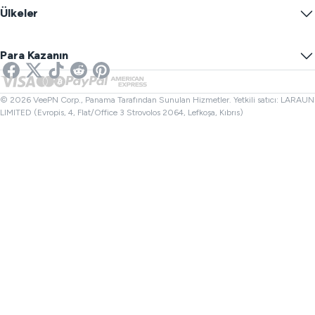
Blog
Anonim IP
Ülkeler
Çerez Tercihleri
IP'nizi Gizleyin
Oyunlar İçin VPN
DNS Sızıntı Testi
Takibi Önle
ABD VPN
Çevrimiçi SMS
Para Kazanın
Yayın İçin VPN
Birleşik Krallık VPN
Bağlantı Kontrolü
Netflix VPN
Kanada VPN
Dosya Kontrol
Ortaklar
Türkiye VPN
© 2026 VeePN Corp., Panama Tarafından Sunulan Hizmetler. Yetkili satıcı: LARAUN
LIMITED (Evropis, 4, Flat/Office 3 Strovolos 2064, Lefkoşa, Kıbrıs)