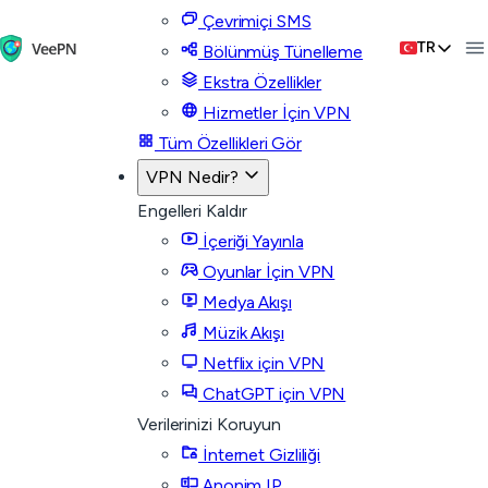
Çevrimiçi SMS
TR
Bölünmüş Tünelleme
Ekstra Özellikler
Hizmetler İçin VPN
Tüm Özellikleri Gör
VPN Nedir?
Engelleri Kaldır
İçeriği Yayınla
Oyunlar İçin VPN
Medya Akışı
Müzik Akışı
Netflix için VPN
ChatGPT için VPN
Verilerinizi Koruyun
İnternet Gizliliği
Anonim IP