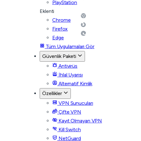
PlayStation
Eklenti
Chrome
Firefox
Edge
Tüm Uygulamaları Gör
Güvenlik Paketi
Antivirüs
İhlal Uyarısı
Alternatif Kimlik
Özellikler
VPN Sunucuları
Çifte VPN
Kayıt Olmayan VPN
Kill Switch
NetGuard