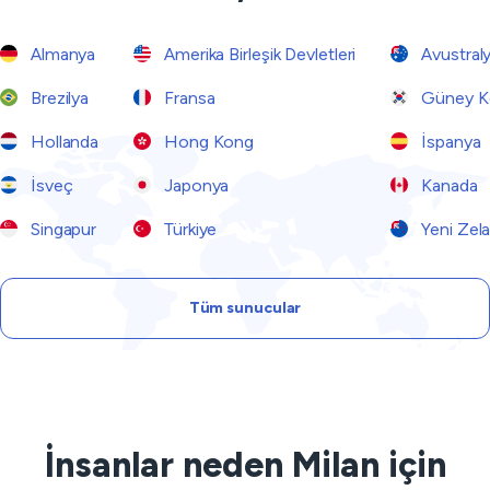
Almanya
Amerika Birleşik Devletleri
Avustral
Brezilya
Fransa
Güney K
Hollanda
Hong Kong
İspanya
İsveç
Japonya
Kanada
Singapur
Türkiye
Yeni Zel
Tüm sunucular
İnsanlar neden Milan için