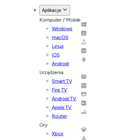
Aplikacje
Komputer / Mobile
Windows
macOS
Linux
iOS
Android
Urządzenia
Smart TV
Fire TV
Android TV
Apple TV
Router
Gry
Xbox