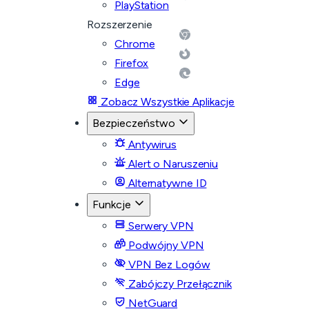
PlayStation
Rozszerzenie
Chrome
Firefox
Edge
Zobacz Wszystkie Aplikacje
Bezpieczeństwo
Antywirus
Alert o Naruszeniu
Alternatywne ID
Funkcje
Serwery VPN
Podwójny VPN
VPN Bez Logów
Zabójczy Przełącznik
NetGuard