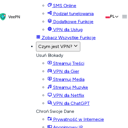
SMS Online
Podział tunelowania
PL
Dodatkowe Funkcje
VPN dla Usług
Zobacz Wszystkie Funkcje
Czym jest VPN?
Usuń Blokady
Streamuj Treści
VPN dla Gier
Streamuj Media
Streamuj Muzykę
VPN dla Netflix
VPN dla ChatGPT
Chroń Swoje Dane
Prywatność w Internecie
Anonimowy IP