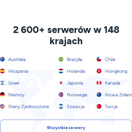
2 600+ serwerów w 148
krajach
Australia
Brazylia
Chile
Hiszpania
Holandia
Hongkong
Izrael
Japonia
Kanada
Niemcy
Norwegia
Nowa Zeland
Stany Zjednoczone
Szwecja
Turcja
Wszystkie serwery