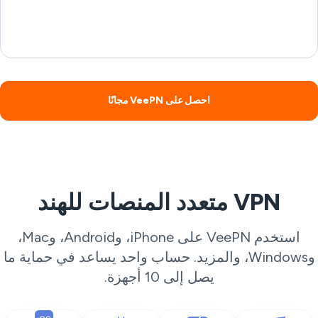
احصل على VeePN مجانًا
VPN متعدد المنصات للهند
استخدم VeePN على iPhone، وAndroid، وMac،
وWindows، والمزيد. حساب واحد يساعد في حماية ما
يصل إلى 10 أجهزة.