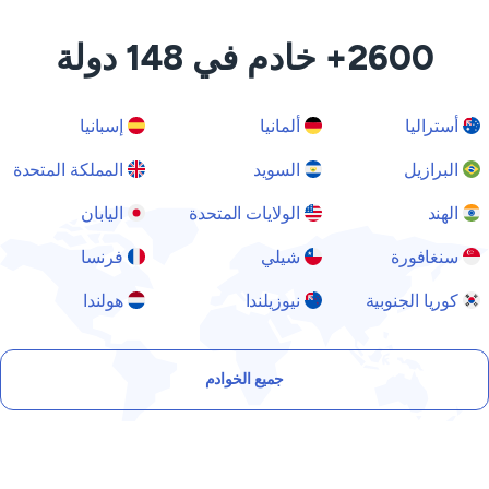
2600+ خادم في 148 دولة
أستراليا
ألمانيا
إسبانيا
البرازيل
السويد
المملكة المتحدة
الهند
الولايات المتحدة
اليابان
سنغافورة
شيلي
فرنسا
كوريا الجنوبية
نيوزيلندا
هولندا
جميع الخوادم