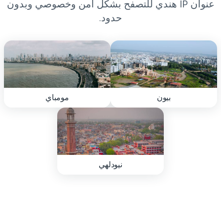
عنوان IP هندي للتصفح بشكل آمن وخصوصي وبدون
حدود.
بيون
مومباي
نيودلهي