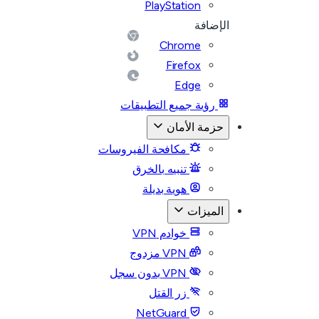
PlayStation
الإضافة
Chrome
Firefox
Edge
رؤية جميع التطبيقات
حزمة الأمان
مكافحة الفيروسات
تنبيه بالخرق
هوية بديلة
الميزات
خوادم VPN
VPN مزدوج
VPN بدون سجل
زر القتل
NetGuard