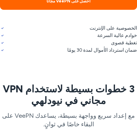
احصل على VeePN مجانًا
خصوصية على الإنترنت
ادم عالية السرعة
طية قصوى
ان استرداد الأموال لمدة 30 يومًا
3 خطوات بسيطة لاستخدام VPN
مجاني في نيودلهي
مع إعداد سريع وواجهة بسيطة، يساعدك VeePN على
البقاء خاصًا في ثوانٍ.