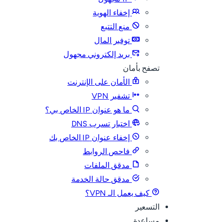
إخفاء الهوية
منع التتبع
توفير المال
بريد إلكتروني مجهول
تصفح بأمان
الأمان على الإنترنت
تشفير VPN
ما هو عنوان IP الخاص بي؟
اختبار تسرب DNS
إخفاء عنوان IP الخاص بك
فاحص الروابط
مدقق الملفات
مدقق حالة الخدمة
كيف يعمل الـ VPN؟
التسعير
مساعدة