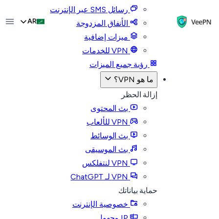
رسائل SMS عبر الإنترنت
AR
الأنفاق المزدوجة
ميزات إضافية
VPN للخدمات
رؤية جميع الميزات
ما هو VPN؟
إزالة الحظر
بث المحتوى
VPN للألعاب
بث الوسائط
بث الموسيقى
VPN لنتفلكس
VPN لـ ChatGPT
حماية بياناتك
خصوصية الإنترنت
IP مجهول