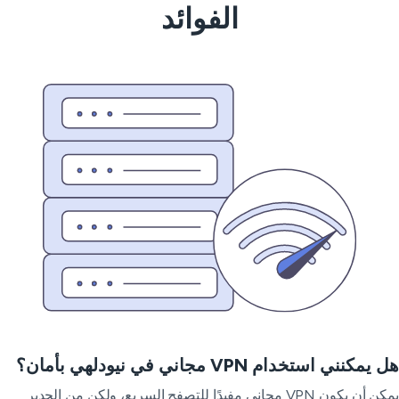
الفوائد
يمكنني استخدام VPN مجاني في نيودلهي بأمان؟
يمكن أن يكون VPN مجاني مفيدًا للتصفح السريع، ولكن من الجدير