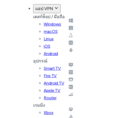
แอป VPN
เดสก์ท็อป / มือถือ
Windows
macOS
Linux
iOS
Android
อุปกรณ์
Smart TV
Fire TV
Android TV
Apple TV
Router
เกมมิ่ง
Xbox