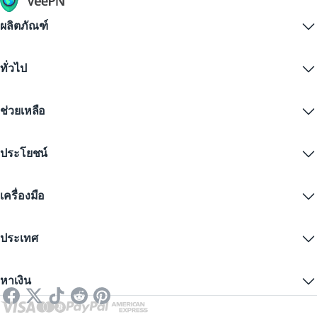
ผลิตภัณฑ์
Windows PC VPN
ทั่วไป
VPN for macOS
Linux VPN
VPN คืออะไร?
iOS VPN
ช่วยเหลือ
ดาวน์โหลด VPN
Android VPN
คุณสมบัติ
Chrome
ศูนย์บริการลูกค้า
ราคา
ประโยชน์
Firefox
ติดต่อเรา
ทดลองใช้ VPN ฟรี
Edge
คำถามที่พบบ่อย
คูปอง
สตรีมเนื้อหา
VPN ฟรี
นโยบายความเป็นส่วนตัว
เครื่องมือ
ส่วนลดนักเรียน
ความเป็นส่วนตัวทางอินเทอร์เน็ต
ข้อกำหนดการให้บริการ
เซิร์ฟเวอร์ VPN
ความปลอดภัยออนไลน์
การแจ้งเตือนคำขอข้อมูล
IP ของฉันคืออะไร?
บล็อก
IP ไม่ระบุตัวตน
ประเทศ
การตั้งค่าคุกกี้
ซ่อน IP ของคุณ
VPN สำหรับเล่นเกม
ทดสอบการรั่วไหลของ DNS
ป้องกันการติดตาม
VPN ของสหรัฐ
SMS ออนไลน์
หาเงิน
VPN สำหรับการสตรีม
VPN ของสหราชอาณาจักร
ตรวจสอบลิงก์
Netflix VPN
VPN ของแคนาดา
ตรวจสอบไฟล์
พันธมิตร