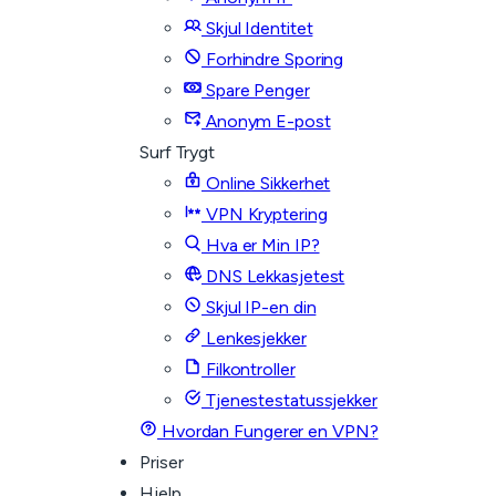
Skjul Identitet
Forhindre Sporing
Spare Penger
Anonym E-post
Surf Trygt
Online Sikkerhet
VPN Kryptering
Hva er Min IP?
DNS Lekkasjetest
Skjul IP-en din
Lenkesjekker
Filkontroller
Tjenestestatussjekker
Hvordan Fungerer en VPN?
Priser
Hjelp