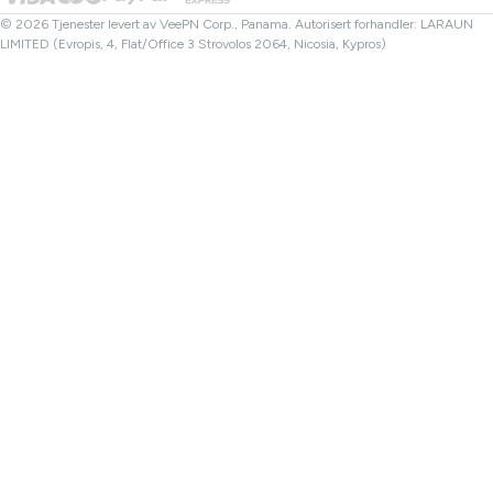
Tyrkia VPN
© 2026 Tjenester levert av VeePN Corp., Panama. Autorisert forhandler: LARAUN
LIMITED (Evropis, 4, Flat/Office 3 Strovolos 2064, Nicosia, Kypros)