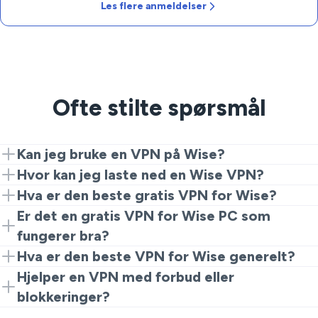
Les flere anmeldelser
Ofte stilte spørsmål
Kan jeg bruke en VPN på Wise?
Ja. Installer VeePN, koble til en nærliggende server, og
Hvor kan jeg laste ned en Wise VPN?
start appen. Det er alt som trengs for å få en privat,
Last ned VeePN fra nettsiden vår eller app-butikker,
Hva er den beste gratis VPN for Wise?
stabil rute.
installer det, velg en plassering, og begynn å bruke
Gratis tjenester kveler ofte hastigheter, legger til
Er det en gratis VPN for Wise PC som
Wise trygt.
begrensninger, eller sporer data. For pålitelig tilgang til
fungerer bra?
Wise, er et betalt alternativ som VeePN et tryggere
De fleste gratis skrivebords-apper sliter i travle perioder
Hva er den beste VPN for Wise generelt?
valg.
og kan logge aktivitet. VeePN holder PC-øktene dine
Se etter raske protokoller, mange servere, og en klar
Hjelper en VPN med forbud eller
kryptert og konsistente.
Ingen Logg-policy. VeePN oppfyller disse kriteriene for
blokkeringer?
PC, mobil, og ruteroppsett.
En VPN for Wise PC eller mobil kan hjelpe deg med å