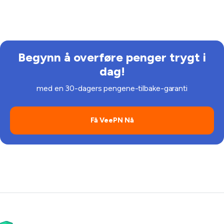
utføre betalinger trygt ved å bruke offentlig Wi-Fi og
andre upålitelige nettverk.
Begynn å overføre penger trygt i
dag!
med en 30-dagers pengene-tilbake-garanti
Få VeePN Nå