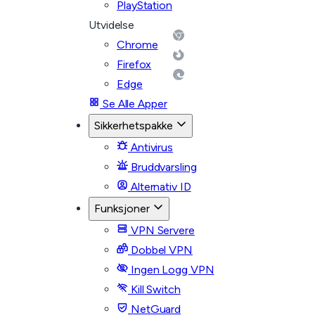
PlayStation
Utvidelse
Chrome
Firefox
Edge
Se Alle Apper
Sikkerhetspakke
Antivirus
Bruddvarsling
Alternativ ID
Funksjoner
VPN Servere
Dobbel VPN
Ingen Logg VPN
Kill Switch
NetGuard