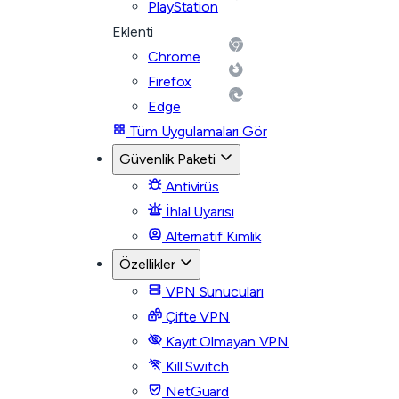
PlayStation
Eklenti
Chrome
Firefox
Edge
Tüm Uygulamaları Gör
Güvenlik Paketi
Antivirüs
İhlal Uyarısı
Alternatif Kimlik
Özellikler
VPN Sunucuları
Çifte VPN
Kayıt Olmayan VPN
Kill Switch
NetGuard