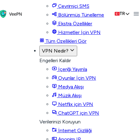
Çevrimiçi SMS
TR
Bölünmüş Tünelleme
Ekstra Özellikler
Hizmetler İçin VPN
Tüm Özellikleri Gör
VPN Nedir?
Engelleri Kaldır
İçeriği Yayınla
Oyunlar İçin VPN
Medya Akışı
Müzik Akışı
Netflix için VPN
ChatGPT için VPN
Verilerinizi Koruyun
İnternet Gizliliği
Anonim IP