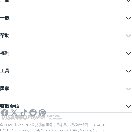
产品
Windows PC VPN
一般
VPN for macOS
Linux VPN
什么是VPN？
iOS VPN
帮助
VPN下载
Android VPN
功能
Chrome
支持中心
定价
福利
Firefox
联系我们
VPN免费试用
Edge
常见问题
优惠券
流播内容
免费VPN
隐私政策
工具
学生优惠
网络隐私
服务条款
VPN服务器
在线安全
备案警告
什么是我的IP？
博客
匿名IP
国家
Cookie偏好设置
隐藏您的IP
VPN用于游戏
DNS泄漏测试
防止追踪
美国VPN
在线短信
赚取金钱
流媒体用VPN
英国VPN
链接检查器
Netflix VPN
加拿大VPN
文件检查器
合作伙伴
土耳其VPN
© 2026 由VeePN公司提供的服务，巴拿马。授权经销商：LARAUN
LIMITED（Evropis, 4, Flat/Office 3 Strovolos 2064, Nicosia, Cyprus）