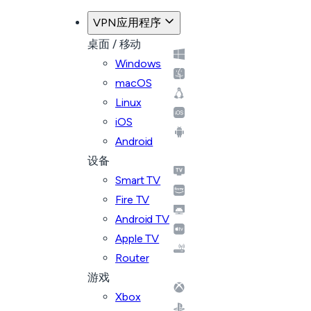
VPN应用程序
桌面 / 移动
Windows
macOS
Linux
iOS
Android
设备
Smart TV
Fire TV
Android TV
Apple TV
Router
游戏
Xbox