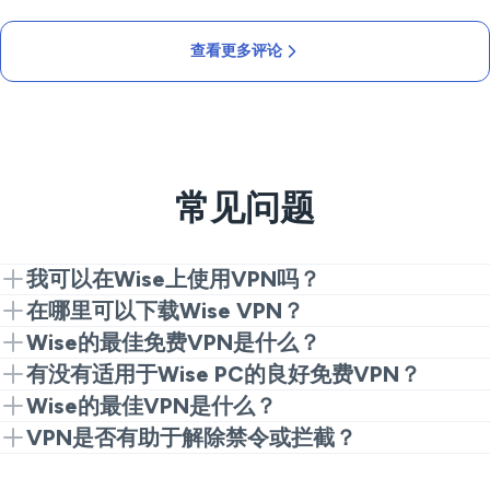
查看更多评论
常见问题
我可以在Wise上使用VPN吗？
可以。安装VeePN，连接到附近的服务器，然后启动应
在哪里可以下载Wise VPN？
用。这就是获取私人稳定路线所需的一切。
从我们的网站或应用商店获取VeePN，安装它，选择一
Wise的最佳免费VPN是什么？
个位置，然后开始安全使用Wise。
免费服务通常会限制、限制或跟踪数据。为了可靠地访
有没有适用于Wise PC的良好免费VPN？
问Wise，像VeePN这样的付费选项是更安全的选择。
大多数免费桌面应用在高峰时段表现不佳，并可能记录
Wise的最佳VPN是什么？
活动。VeePN让您的PC会话加密且一致。
寻找快速协议、多服务器和明确的无日志政策。VeePN
VPN是否有助于解除禁令或拦截？
在PC、移动设备和路由器设置上都满足这些要求。
适用于Wise PC或移动设备的VPN可以帮助您在使用公