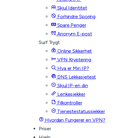
Skjul Identitet
Forhindre Sporing
Spare Penger
Anonym E-post
Surf Trygt
Online Sikkerhet
VPN Kryptering
Hva er Min IP?
DNS Lekkasjetest
Skjul IP-en din
Lenkesjekker
Filkontroller
Tjenestestatussjekker
Hvordan Fungerer en VPN?
Priser
Hjelp