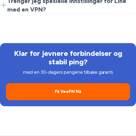
Trenger jeg spesielle innstillinger for Line
restriksjoner og opprettholde personvernet mens du
med en VPN?
bruker Line.
Generelt, nei. Bare koble deg til ønsket server via
VeePN, åpne Line og begynn å chatte.
Klar for jevnere forbindelser og
stabil ping?
med en 30-dagers pengene tilbake garanti
Få VeePN Nå