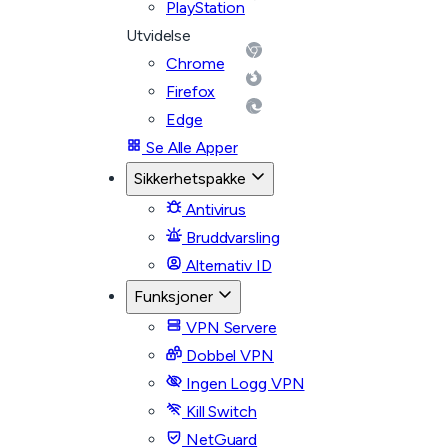
PlayStation
Utvidelse
Chrome
Firefox
Edge
Se Alle Apper
Sikkerhetspakke
Antivirus
Bruddvarsling
Alternativ ID
Funksjoner
VPN Servere
Dobbel VPN
Ingen Logg VPN
Kill Switch
NetGuard