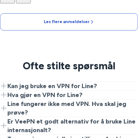
Les flere anmeldelser
Ofte stilte spørsmål
Kan jeg bruke en VPN for Line?
Ja, ved å bruke VeePN kan du koble til regioner der
Hva gjør en VPN for Line?
Line er tilgjengelig og fortsette meldingen uten
En VPN sikrer forbindelsen din, hindrer avlytting og
Line fungerer ikke med VPN. Hva skal jeg
restriksjoner.
holder samtalene dine private når du bruker offentlige
prøve?
nettverk.
Hvis Line ikke kobler til, bytt til en annen server i
Er VeePN et godt alternativ for å bruke Line
samme region, sjekk VPN-innstillingene dine, og sørg
internasjonalt?
for at internettforbindelsen din er stabil.
Absolutt! VeePN lar deg omgå geografiske