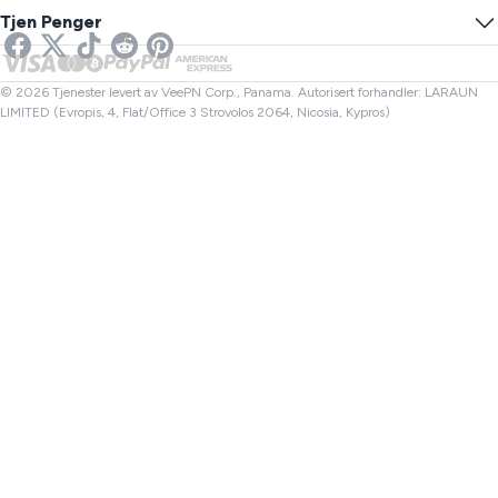
Online SMS
Tjen Penger
VPN for strømming
UK VPN
Lenkesjekker
Netflix VPN
Canada VPN
Filkontroller
Partnere
Tyrkia VPN
© 2026 Tjenester levert av VeePN Corp., Panama. Autorisert forhandler: LARAUN
LIMITED (Evropis, 4, Flat/Office 3 Strovolos 2064, Nicosia, Kypros)