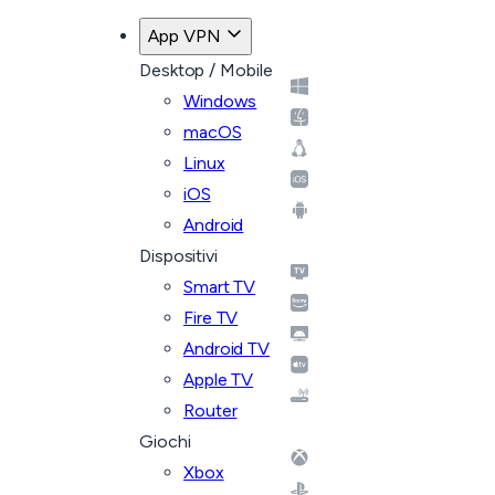
App VPN
Desktop / Mobile
Windows
macOS
Linux
iOS
Android
Dispositivi
Smart TV
Fire TV
Android TV
Apple TV
Router
Giochi
Xbox