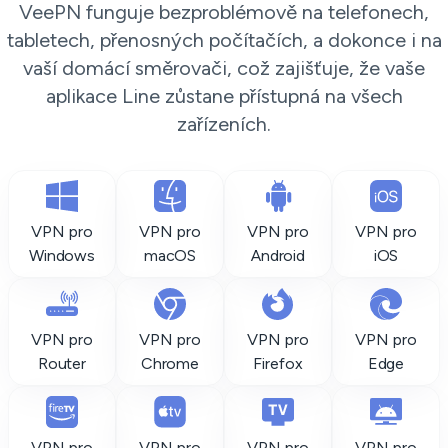
VeePN funguje bezproblémově na telefonech,
tabletech, přenosných počítačích, a dokonce i na
vaší domácí směrovači, což zajišťuje, že vaše
aplikace Line zůstane přístupná na všech
zařízeních.
VPN pro
VPN pro
VPN pro
VPN pro
Windows
macOS
Android
iOS
VPN pro
VPN pro
VPN pro
VPN pro
Router
Chrome
Firefox
Edge
VPN pro
VPN pro
VPN pro
VPN pro