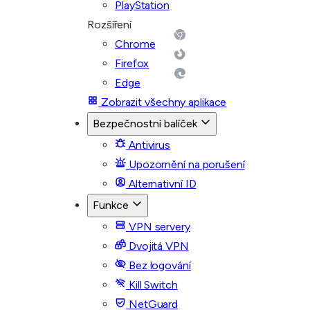
PlayStation
Rozšíření
Chrome
Firefox
Edge
Zobrazit všechny aplikace
Bezpečnostní balíček
Antivirus
Upozornění na porušení
Alternativní ID
Funkce
VPN servery
Dvojitá VPN
Bez logování
Kill Switch
NetGuard