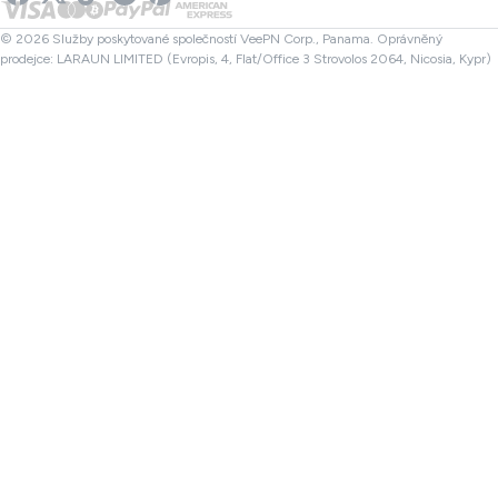
Kontrola souboru
Partneři
Turecko VPN
© 2026 Služby poskytované společností VeePN Corp., Panama. Oprávněný
prodejce: LARAUN LIMITED (Evropis, 4, Flat/Office 3 Strovolos 2064, Nicosia, Kypr)