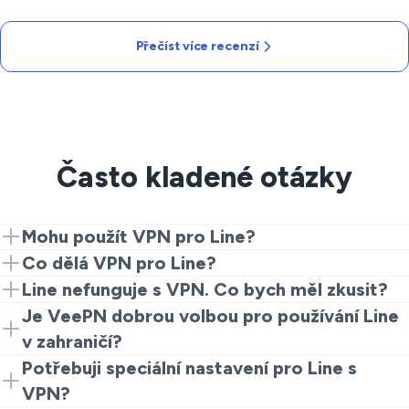
Přečíst více recenzí
Často kladené otázky
Mohu použít VPN pro Line?
Ano, s použitím VeePN se můžete připojit k regionům,
Co dělá VPN pro Line?
kde je Line dostupný, a pokračovat v zasílání zpráv bez
VPN zabezpečuje vaše připojení, zabraňuje
Line nefunguje s VPN. Co bych měl zkusit?
omezení.
odposlechu a udržuje vaše konverzace soukromé při
Pokud se Line nepřipojuje, přepněte na jiný server ve
Je VeePN dobrou volbou pro používání Line
používání veřejných sítí.
stejném regionu, zkontrolujte nastavení VPN a ujistěte
v zahraničí?
se, že vaše internetové připojení je stabilní.
Rozhodně! VeePN vám umožňuje obcházet
Potřebuji speciální nastavení pro Line s
geografická omezení a udržovat soukromí při používání
VPN?
Line.