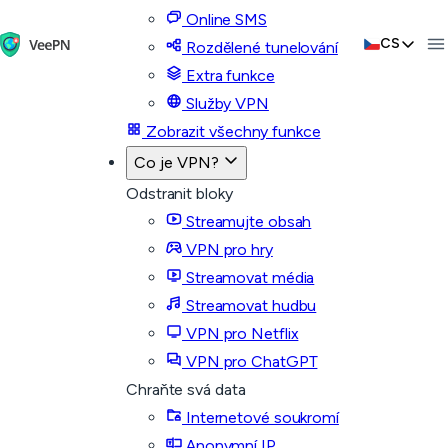
Online SMS
CS
Rozdělené tunelování
Extra funkce
Služby VPN
Zobrazit všechny funkce
Co je VPN?
Odstranit bloky
Streamujte obsah
VPN pro hry
Streamovat média
Streamovat hudbu
VPN pro Netflix
VPN pro ChatGPT
Chraňte svá data
Internetové soukromí
Anonymní IP