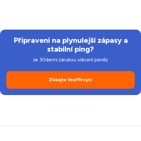
Obecně ne. Stačí se připojit k požadovanému serveru
přes VeePN, pak otevřít Line a začít chatovat.
Připraveni na plynulejší zápasy a
stabilní ping?
se 30denní zárukou vrácení peněz
Získejte VeePN nyní