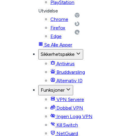
PlayStation
Utvidelse
Chrome
Firefox
Edge
Se Alle Apper
Sikkerhetspakke
Antivirus
Bruddvarsling
Alternativ ID
Funksjoner
VPN Servere
Dobbel VPN
Ingen Logg VPN
Kill Switch
NetGuard