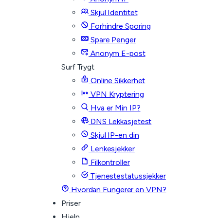
Skjul Identitet
Forhindre Sporing
Spare Penger
Anonym E-post
Surf Trygt
Online Sikkerhet
VPN Kryptering
Hva er Min IP?
DNS Lekkasjetest
Skjul IP-en din
Lenkesjekker
Filkontroller
Tjenestestatussjekker
Hvordan Fungerer en VPN?
Priser
Hjelp