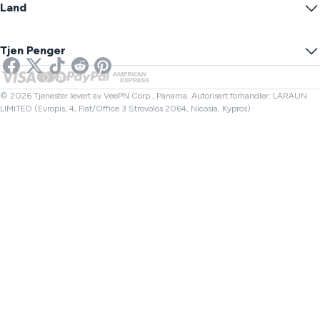
Blogg
Anonym IP
Land
Innstillinger for informasjonskapsler
Skjul IP-en din
VPN for Gaming
DNS Lekkasjetest
Forhindre Sporing
USA VPN
Online SMS
Tjen Penger
VPN for strømming
UK VPN
Lenkesjekker
Netflix VPN
Canada VPN
Filkontroller
Partnere
Tyrkia VPN
© 2026 Tjenester levert av VeePN Corp., Panama. Autorisert forhandler: LARAUN
LIMITED (Evropis, 4, Flat/Office 3 Strovolos 2064, Nicosia, Kypros)