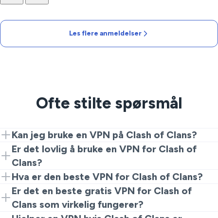
Les flere anmeldelser
Ofte stilte spørsmål
Kan jeg bruke en VPN på Clash of Clans?
Ja. Installer VeePN, velg en nær server, åpne spillet.
Er det lovlig å bruke en VPN for Clash of
Det er en enkel Clash of Clans VPN-oppsett.
Clans?
Vanligvis ja, men reglene varierer. Sjekk lokale lover og
Hva er den beste VPN for Clash of Clans?
Supercells vilkår for din VPN-for-Clash-of-Clans-bruk.
Velg raske servere, en enkel app og en klar
Er det en beste gratis VPN for Clash of
personvernpolicy. VeePN er et vanlig valg og ofte sett
Clans som virkelig fungerer?
på som den beste Clash of Clans VPN.
Ofte ja. En VPN Clash of Clans-tilkobling kan omgå