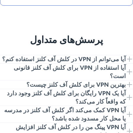
پرسش‌های متداول
آیا می‌توانم از VPN در کلش آف کلنز استفاده کنم؟
بله. VeePN را نصب کنید، یک سرور نزدیک را انتخاب کنید،
آیا استفاده از VPN برای کلش آف کلنز قانونی
بازی را باز کنید. این یک راه‌اندازی ساده VPN برای کلش آف
است؟
کلنز است.
معمولاً بله، اما قوانین متفاوت است. قوانین محلی و شرایط
بهترین VPN برای کلش آف کلنز چیست؟
Supercell برای استفاده از VPN برای کلش آف کلنز را
سرورهای سریع، برنامه‌ای آسان و سیاست حفظ حریم
آیا یک VPN رایگان برای کلش آف کلنز وجود دارد
بررسی کنید.
خصوصی شفاف را انتخاب کنید. VeePN یک انتخاب رایج
که واقعاً کار می‌کند؟
است و اغلب به عنوان بهترین VPN برای کلش آف کلنز دیده
اغلب بله. ارتباط VPN برای کلش آف کلنز می‌تواند فیلترهای
آیا VPN کمک می‌کند اگر کلش آف کلنز در مدرسه
می‌شود.
حساس وای‌فای را دور بزند. قبل از راه‌اندازی برنامه وصل
یا محل کار مسدود شده باشد؟
شوید.
می‌تواند بالا یا پایین برود. از یک سرور نزدیک استفاده کنید و
آیا VPN پینگ من را در کلش آف کلنز افزایش