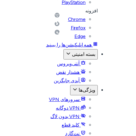
PlayStation
افزونه
Chrome
Firefox
Edge
همه اپلیکیشن‌ها را ببینید
بسته امنیتی
آنتی‌ویروس
هشدار نقض
آیدی جایگزین
ویژگی‌ها
سرورهای VPN
VPN دوگانه
VPN بدون لاگ
کلید قطع
نت‌گارد