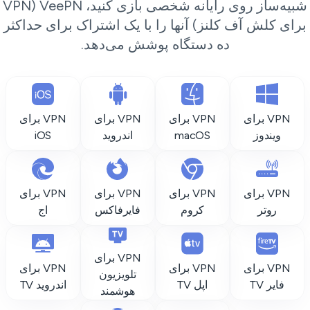
شبیه‌ساز روی رایانه شخصی بازی کنید، VeePN (VPN
رای کلش آف کلنز) آنها را با یک اشتراک برای حداکثر
ده دستگاه پوشش می‌دهد.
VPN برای
VPN برای
VPN برای
VPN برای
ویندوز
macOS
اندروید
iOS
VPN برای
VPN برای
VPN برای
VPN برای
روتر
کروم
فایرفاکس
اج
VPN برای
VPN برای
VPN برای
VPN برای
تلویزیون
فایر TV
اپل TV
اندروید TV
هوشمند