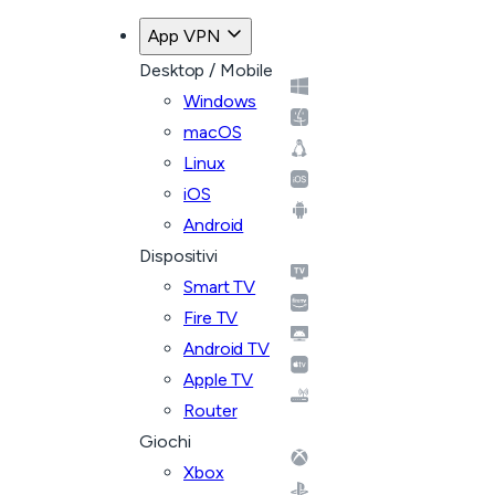
App VPN
Desktop / Mobile
Windows
macOS
Linux
iOS
Android
Dispositivi
Smart TV
Fire TV
Android TV
Apple TV
Router
Giochi
Xbox