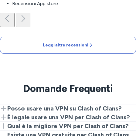
Recensioni App store
Leggi altre recensioni
Domande Frequenti
Posso usare una VPN su Clash of Clans?
Sì. Installa VeePN, scegli un server vicino, apri il gioco.
È legale usare una VPN per Clash of Clans?
È una configurazione VPN per Clash of Clans
Di solito sì, ma le regole variano. Controlla le leggi locali
Qual è la migliore VPN per Clash of Clans?
semplice.
e i termini di Supercell per l'uso della tua VPN per Clash
Scegli server veloci, un'app facile e una chiara politica
Esiste una VPN gratuita per Clash of Clans