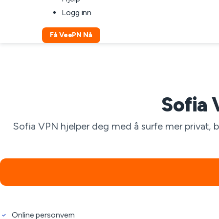
Logg inn
Få VeePN Nå
Sofia 
Sofia VPN hjelper deg med å surfe mer privat, be
Online personvern