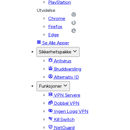
PlayStation
Utvidelse
Chrome
Firefox
Edge
Se Alle Apper
Sikkerhetspakke
Antivirus
Bruddvarsling
Alternativ ID
Funksjoner
VPN Servere
Dobbel VPN
Ingen Logg VPN
Kill Switch
NetGuard