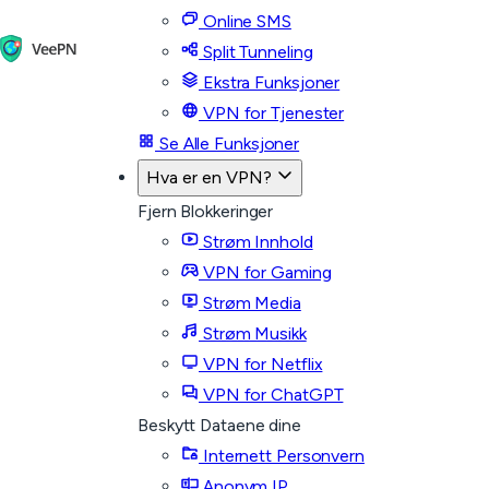
Online SMS
Split Tunneling
Ekstra Funksjoner
VPN for Tjenester
Se Alle Funksjoner
Hva er en VPN?
Fjern Blokkeringer
Strøm Innhold
VPN for Gaming
Strøm Media
Strøm Musikk
VPN for Netflix
VPN for ChatGPT
Beskytt Dataene dine
Internett Personvern
Anonym IP