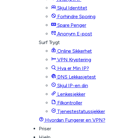
Skjul Identitet
Forhindre Sporing
Spare Penger
Anonym E-post
Surf Trygt
Online Sikkerhet
VPN Kryptering
Hva er Min IP?
DNS Lekkasjetest
Skjul IP-en din
Lenkesjekker
Filkontroller
Tjenestestatussjekker
Hvordan Fungerer en VPN?
Priser
Hjelp