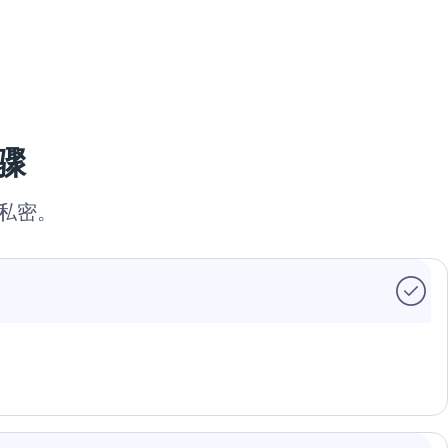
骤
持私密。