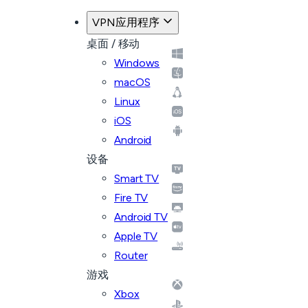
VPN应用程序
桌面 / 移动
Windows
macOS
Linux
iOS
Android
设备
Smart TV
Fire TV
Android TV
Apple TV
Router
游戏
Xbox