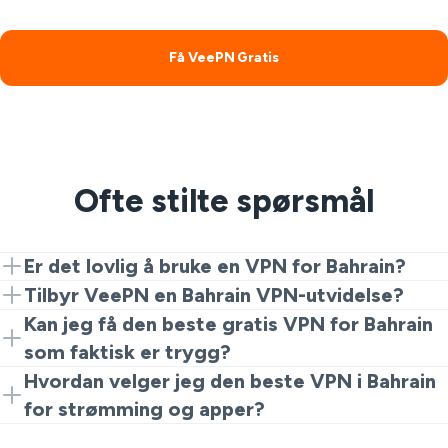
Få VeePN Gratis
Ofte stilte spørsmål
Er det lovlig å bruke en VPN for Bahrain?
VPN-er er lovlige for personvern og sikkerhet. Hvis du
Tilbyr VeePN en Bahrain VPN-utvidelse?
lurer på om VPN er ulovlig i Bahrain, bruk bare pålitelige
Ja. Begynn med Chrome-utvidelsen for en rask og
Kan jeg få den beste gratis VPN for Bahrain
tjenester som VeePN ansvarlig og følg lokale regler.
gratis Bahrain VPN-opplevelse. Oppgrader til
som faktisk er trygg?
fullstendige apper for mer hastighet og
Gratis alternativer reduserer ofte
Hvordan velger jeg den beste VPN i Bahrain
serveralternativer.
tilkoblingshastigheten eller sporer aktiviteten din.
for strømming og apper?
VeePN gir en trygg måte å prøve en gratis VPN med
Velg en leverandør med sterk kryptering, en tydelig