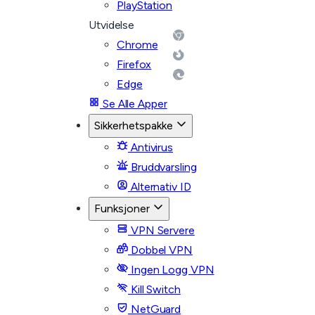
PlayStation
Utvidelse
Chrome
Firefox
Edge
Se Alle Apper
Sikkerhetspakke
Antivirus
Bruddvarsling
Alternativ ID
Funksjoner
VPN Servere
Dobbel VPN
Ingen Logg VPN
Kill Switch
NetGuard