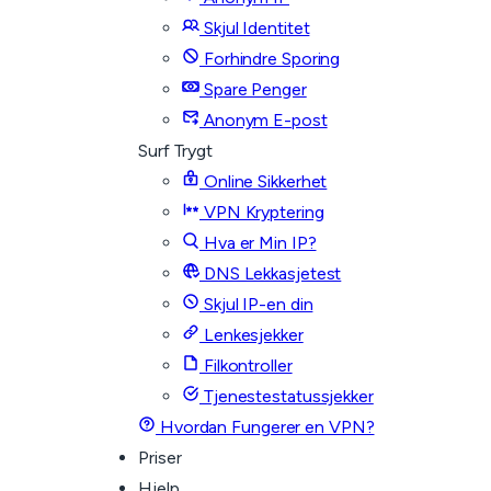
Skjul Identitet
Forhindre Sporing
Spare Penger
Anonym E-post
Surf Trygt
Online Sikkerhet
VPN Kryptering
Hva er Min IP?
DNS Lekkasjetest
Skjul IP-en din
Lenkesjekker
Filkontroller
Tjenestestatussjekker
Hvordan Fungerer en VPN?
Priser
Hjelp