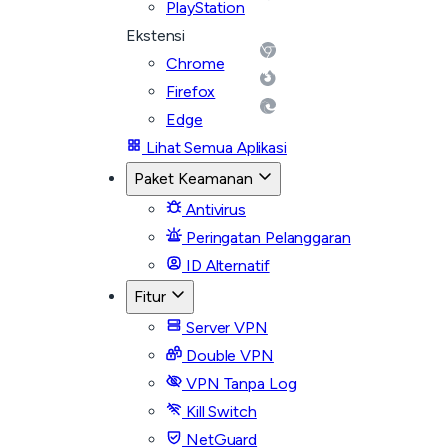
PlayStation
Ekstensi
Chrome
Firefox
Edge
Lihat Semua Aplikasi
Paket Keamanan
Antivirus
Peringatan Pelanggaran
ID Alternatif
Fitur
Server VPN
Double VPN
VPN Tanpa Log
Kill Switch
NetGuard