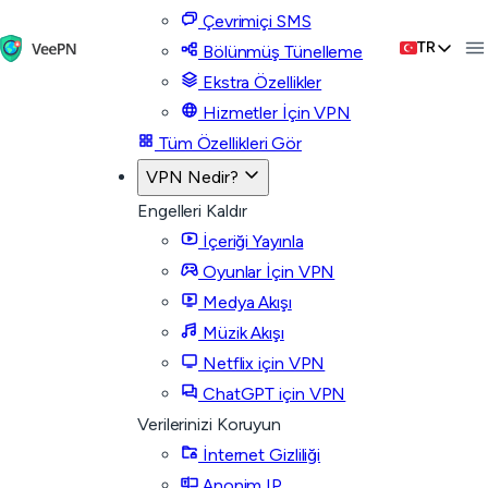
Çevrimiçi SMS
TR
Bölünmüş Tünelleme
Ekstra Özellikler
Hizmetler İçin VPN
Tüm Özellikleri Gör
VPN Nedir?
Engelleri Kaldır
İçeriği Yayınla
Oyunlar İçin VPN
Medya Akışı
Müzik Akışı
Netflix için VPN
ChatGPT için VPN
Verilerinizi Koruyun
İnternet Gizliliği
Anonim IP