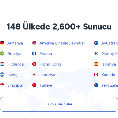
148 Ülkede 2,600+ Sunucu
Almanya
Amerika Birleşik Devletleri
Avustral
Brezilya
Fransa
Güney K
Hollanda
Hong Kong
İspanya
İsveç
Japonya
Kanada
Singapur
Türkiye
Yeni Zel
Tüm sunucular