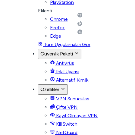
PlayStation
Eklenti
Chrome
Firefox
Edge
Tüm Uygulamaları Gör
Güvenlik Paketi
Antivirüs
İhlal Uyarısı
Alternatif Kimlik
Özellikler
VPN Sunucuları
Çifte VPN
Kayıt Olmayan VPN
Kill Switch
NetGuard