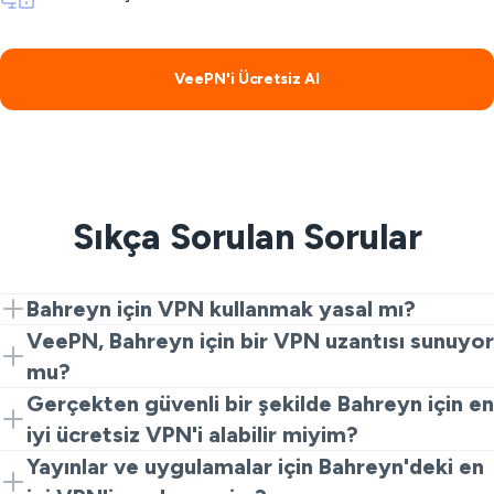
VeePN'i Ücretsiz Al
Sıkça Sorulan Sorular
Bahreyn için VPN kullanmak yasal mı?
VPN'ler gizlilik ve güvenlik için yasaldır. Bahreyn'de VPN
VeePN, Bahreyn için bir VPN uzantısı sunuyor
yasal mı diye merak ediyorsanız, sadece VeePN gibi
mu?
güvenilir hizmetleri sorumlu bir şekilde kullanın ve yerel
Evet. Hızlı ve ücretsiz bir Bahreyn VPN deneyimi için
Gerçekten güvenli bir şekilde Bahreyn için en
düzenlemelere uyun.
Chrome uzantısı ile başlayın. Daha fazla hız ve sunucu
iyi ücretsiz VPN'i alabilir miyim?
seçeneği için tam uygulamalara yükseltin.
Ücretsiz seçenekler genellikle bağlantı hızını düşürür
Yayınlar ve uygulamalar için Bahreyn'deki en
veya etkinliklerinizi izler. VeePN, Chrome uzantısı