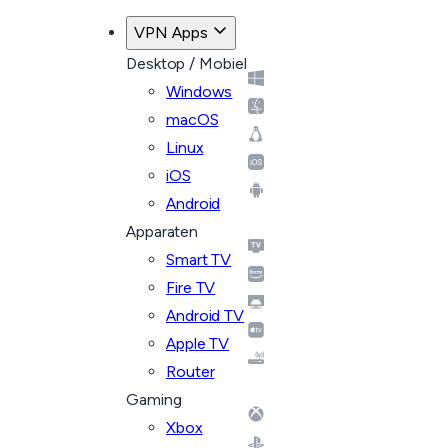
VPN Apps
Desktop / Mobiel
Windows
macOS
Linux
iOS
Android
Apparaten
Smart TV
Fire TV
Android TV
Apple TV
Router
Gaming
Xbox