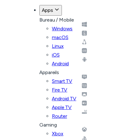
Apps
Bureau / Mobile
Windows
macOS
Linux
iOS
Android
Appareils
Smart TV
Fire TV
Android TV
Apple TV
Router
Gaming
Xbox