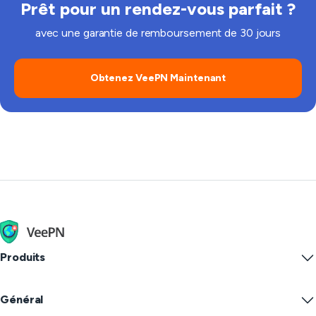
Prêt pour un rendez-vous parfait ?
avec une garantie de remboursement de 30 jours
Obtenez VeePN Maintenant
Produits
Windows PC VPN
Général
VPN for macOS