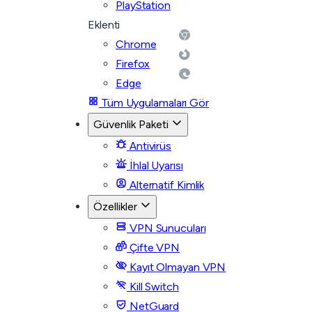
PlayStation
Eklenti
Chrome
Firefox
Edge
Tüm Uygulamaları Gör
Güvenlik Paketi
Antivirüs
İhlal Uyarısı
Alternatif Kimlik
Özellikler
VPN Sunucuları
Çifte VPN
Kayıt Olmayan VPN
Kill Switch
NetGuard