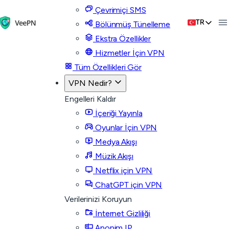
Çevrimiçi SMS
TR
Bölünmüş Tünelleme
Ekstra Özellikler
Hizmetler İçin VPN
Tüm Özellikleri Gör
VPN Nedir?
Engelleri Kaldır
İçeriği Yayınla
Oyunlar İçin VPN
Medya Akışı
Müzik Akışı
Netflix için VPN
ChatGPT için VPN
Verilerinizi Koruyun
İnternet Gizliliği
Anonim IP