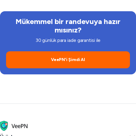
yönergelerine uymanızı her zaman öneririz.
Mükemmel bir randevuya hazır
mısınız?
30 günlük para iade garantisi ile
VeePN'i Şimdi Al