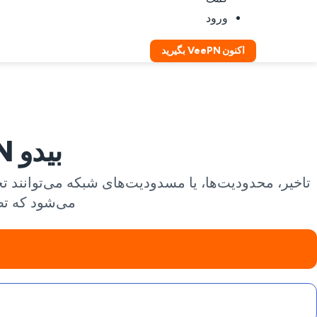
ورود
اکنون VeePN بگیرید
بیدو VPN: تطابق‌هایی روان در هر شبکه
می‌شود که تط