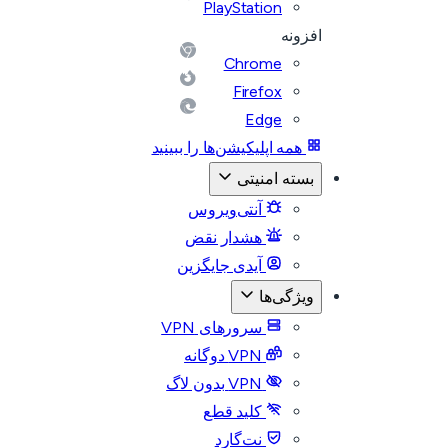
PlayStation
افزونه
Chrome
Firefox
Edge
همه اپلیکیشن‌ها را ببینید
بسته امنیتی
آنتی‌ویروس
هشدار نقض
آیدی جایگزین
ویژگی‌ها
سرورهای VPN
VPN دوگانه
VPN بدون لاگ
کلید قطع
نت‌گارد