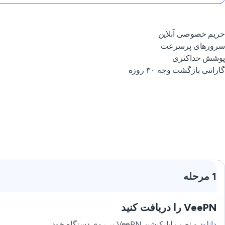
حریم خصوصی آنلاین
سرورهای پرسرعت
پوشش حداکثری
گارانتی بازگشت وجه ۳۰ روزه
1 مرحله
VeePN را دریافت کنید
دانلود
و نصب اپلیکیشن VeePN بر روی دستگاه خود.