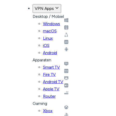
VPN Apps
Desktop / Mobiel
Windows
macOS
Linux
iOS
Android
Apparaten
Smart TV
Fire TV
Android TV
Apple TV
Router
Gaming
Xbox