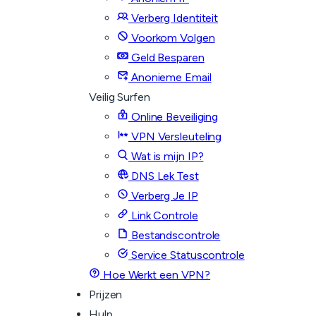
Verberg Identiteit
Voorkom Volgen
Geld Besparen
Anonieme Email
Veilig Surfen
Online Beveiliging
VPN Versleuteling
Wat is mijn IP?
DNS Lek Test
Verberg Je IP
Link Controle
Bestandscontrole
Service Statuscontrole
Hoe Werkt een VPN?
Prijzen
Hulp