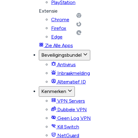
PlayStation
Extensie
Chrome
Firefox
Edge
Zie Alle Apps
Beveiligingsbundel
Antivirus
Inbraakmelding
Alternatief ID
Kenmerken
VPN Servers
Dubbele VPN
Geen Log VPN
Kill Switch
NetGuard