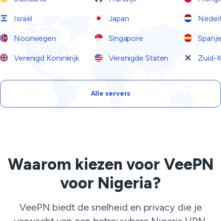
Israël
Japan
Neder
Noorwegen
Singapore
Spanj
Verenigd Koninkrijk
Verenigde Staten
Zuid-K
Alle servers
Waarom kiezen voor VeePN
voor Nigeria?
VeePN biedt de snelheid en privacy die je