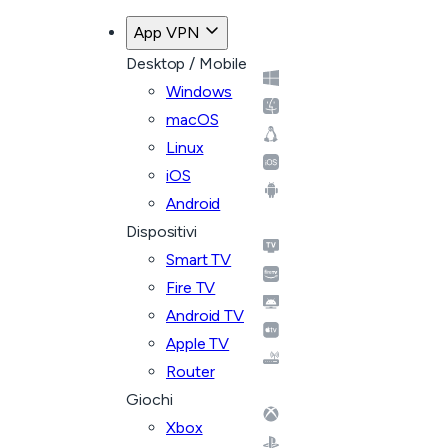
App VPN
Desktop / Mobile
Windows
macOS
Linux
iOS
Android
Dispositivi
Smart TV
Fire TV
Android TV
Apple TV
Router
Giochi
Xbox