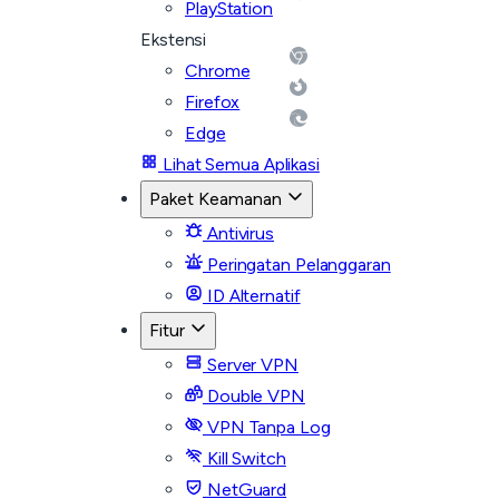
PlayStation
Ekstensi
Chrome
Firefox
Edge
Lihat Semua Aplikasi
Paket Keamanan
Antivirus
Peringatan Pelanggaran
ID Alternatif
Fitur
Server VPN
Double VPN
VPN Tanpa Log
Kill Switch
NetGuard