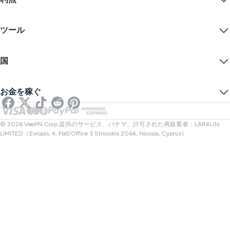
Firefox
お問い合わせ
VPN無料トライアル
Edge
FAQ
クーポン
コンテンツをストリームする
無料VPN
プライバシーポリシー
ツール
学生割引
インターネットプライバシー
利用規約
VPNサーバー
オンラインセキュリティ
ワラントカナリア
私のIPは何ですか？
ブログ
匿名IP
国
クッキープリファレンス
あなたのIPを隠す
ゲーム用VPN
DNSリークテスト
トラッキングを防ぐ
アメリカVPN
オンラインSMS
お金を稼ぐ
ストリーミング用VPN
イギリスVPN
リンクチェッカー
Netflix用VPN
カナダVPN
ファイルチェック
アフィリエイト
トルコVPN
© 2026 VeePN Corp.提供のサービス、パナマ。許可された再販業者：LARAUN
LIMITED（Evropis, 4, Flat/Office 3 Strovolos 2064, Nicosia, Cyprus）