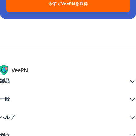
VPNがオンのとき、送受信するすべてのデータ
今すぐVeePNを取得
は暗号化されます。
製品
Windows PC VPN
一般
VPN for macOS
Linux VPN
VPNとは？
iOS VPN
ヘルプ
VPNダウンロード
Android VPN
特徴
Chrome
サポートセンター
価格
利点