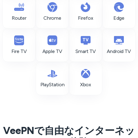
Router
Chrome
Firefox
Edge
Fire TV
Apple TV
Smart TV
Android TV
PlayStation
Xbox
VeePNで自由なインターネッ