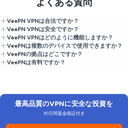
よくある質問
VeePN VPNは合法ですか？
VeePNは最も安全でセキュアなサイバーセキュリティ
VeePN VPNは安全ですか？
ソリューションの一つです。プライバシーに優しいパ
VeePNは厳格な
ログなしポリシー
を採用しており、ど
VeePN VPNはどのように機能しますか？
ナマに拠点を置き、独立した専門家によって常に監査
のような状況下でもお客様のトラフィックデータを収
VeePNにサインアップし、アプリをダウンロードして
VeePNは複数のデバイスで使用できますか？
されている信頼性の高いVPNサービスです。VeePN
集・保存することはありません。
メイン画面で接続をクリックしてください。そこから
確かに可能です。複数のデバイスをお持ちで、それぞ
VeePNの拠点はどこですか？
は機敏な暗号化、より大きなオンラインプライバシ
は、私たちのVPNサービスがすべての作業を行いま
れを保護したいですか？問題ありません！一つのアカ
VeePNはパナマの管轄下で活動しています。この国に
VeePNは有料ですか？
また、次世代AES-256暗号化とWireGuard®のような
ー、速い接続速度、そしてたくさんの特別なセキュリ
す。VeePNがデバイスに信頼できるVPN接続を設定
ウントで同時に10台のデバイスでVeePNを実行するこ
は強制的なデータ保持法がなく、
情報共有
同盟のメン
最新のVPNプロトコルを使用し、データのセキュリテ
ティの宝石を提供します。そのすべてが、使いやすく
無料トライアルが利用可能で、VeePNは
3つの標準サ
する方法は次のとおりです：
とができます。VeePNはほとんどの一般的なオペレー
バーでもありません。このため、ユーザーにトップレ
ィを強化しています。その上、
Cure53
のような独立
機能的なアプリの形で提供され、ほとんどの一般的な
ブスクリプションプラン
を提供しています：
1ヶ月プ
ティングシステムとプラットフォームで動作する本格
ベルのオンラインプライバシーを提供することができ
した専門家に当社のサービスを監査してもらうこと
オペレーティングシステムとプラットフォームでダウ
ランは月額$10.99、1年プランは月額$3.99、2年プラ
2,600以上のVPNサーバーが109か所にあるうち
的なソリューションです。つまり、携帯電話やゲーム
ます。また、接続ログやアクティビティログを保存し
で、誰でも当社のセキュリティへのコミットメントを
ンロードすることができます。しかし、私たちの言葉
ンは月額$2.49
です。すべて同じ機能を提供し、返金
の1つに接続することで、仮想の位置を変更しま
機など、あなたが所有するあらゆるデバイスを保護す
たり、IPアドレス、閲覧履歴、使用帯域幅、ネットワ
確認できるようにしています。
を鵜呑みにするだけでなく、ユーザーや技術専門家の
保証がついています。このため、リスクなしでデジタ
す。
ることができます。さらに、
ルーターにVeePNをイン
最高品質のVPNに安全な投資を
ークトラフィックを収集することはありません。
レビューをご覧ください。
ルライフの安全を確保し、信頼性の高いVPNのすべて
VPNサーバーの1つに接続が確立されると、新し
ストールすることもできます
。こうすることで、家庭
の利点を感じることができます。迷わず、試してみて
いIPアドレスが取得されます。
30日間返金保証付き
全体を保護することができます！
ください！
その間に、VeePNはデータが通過するための仮
想の安全なトンネルを作成します。