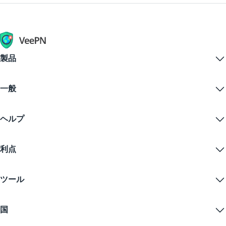
製品
Windows PC VPN
一般
VPN for macOS
Linux VPN
VPNとは？
iOS VPN
ヘルプ
VPNダウンロード
Android VPN
特徴
Chrome
サポートセンター
価格
利点
Firefox
お問い合わせ
VPN無料トライアル
Edge
FAQ
クーポン
コンテンツをストリームする
無料VPN
プライバシーポリシー
ツール
学生割引
インターネットプライバシー
利用規約
VPNサーバー
オンラインセキュリティ
ワラントカナリア
私のIPは何ですか？
ブログ
匿名IP
国
クッキープリファレンス
あなたのIPを隠す
ゲーム用VPN
DNSリークテスト