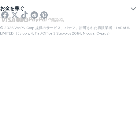
トラッキングを防ぐ
アメリカVPN
オンラインSMS
お金を稼ぐ
ストリーミング用VPN
イギリスVPN
リンクチェッカー
Netflix用VPN
カナダVPN
ファイルチェック
アフィリエイト
トルコVPN
© 2026 VeePN Corp.提供のサービス、パナマ。許可された再販業者：LARAUN
LIMITED（Evropis, 4, Flat/Office 3 Strovolos 2064, Nicosia, Cyprus）