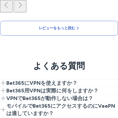
レビューをもっと読む
よくある質問
Bet365にVPNを使えますか？
はい、許可された地域のVeePNサーバーに接続し、い
Bet365用VPNは実際に何をしますか？
つも通りBet365にアクセスするだけです。
信頼性の高いVPNはデータを暗号化しIPアドレスを隠
VPNでBet365が動作しない場合は？
し、オンラインでベットする際のセキュリティを強化
問題が発生した場合は、別のサーバーに切り替える
モバイルでBet365にアクセスするのにVeePN
します。
か、VPNプロトコルを変更してみてください。
は適していますか？