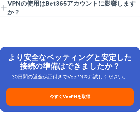
はい、VeePNはiOSとAndroidに対応し、安全なモバイ
VPNの使用はBet365アカウントに影響します
ルベッティングを確保します。
か？
Bet365は所在地の確認を求める場合があります。常
に利用規約を遵守してください。
より安全なベッティングと安定した
接続の準備はできましたか？
30日間の返金保証付きでVeePNをお試しください。
今すぐVeePNを取得