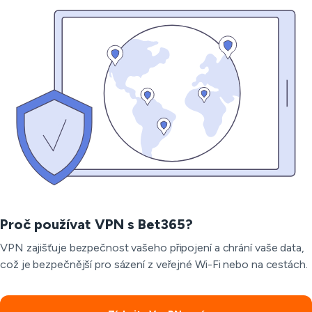
Proč používat VPN s Bet365?
VPN zajišťuje bezpečnost vašeho připojení a chrání vaše data,
což je bezpečnější pro sázení z veřejné Wi-Fi nebo na cestách.