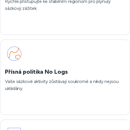
Rychle přistupujte ke stabilním regionům pro plynulý
sázkový zážitek.
Přísná politika No Logs
Vaše sázkové aktivity zůstávají soukromé a nikdy nejsou
ukládány.