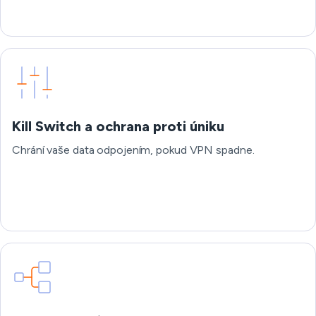
Kill Switch a ochrana proti úniku
Chrání vaše data odpojením, pokud VPN spadne.