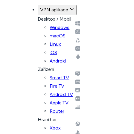
VPN aplikace
Desktop / Mobil
Windows
macOS
Linux
iOS
Android
Zařízení
Smart TV
Fire TV
Android TV
Apple TV
Router
Hraní her
Xbox