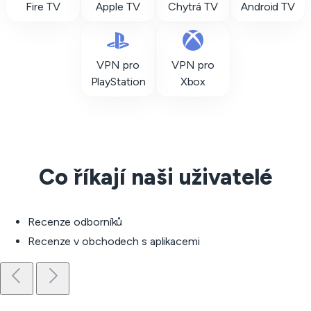
Fire TV
Apple TV
Chytrá TV
Android TV
VPN pro
VPN pro
PlayStation
Xbox
Co říkají naši uživatelé
Recenze odborníků
Recenze v obchodech s aplikacemi