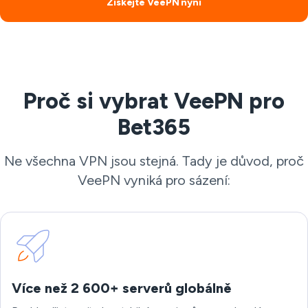
Získejte VeePN nyní
Proč si vybrat VeePN pro
Bet365
Ne všechna VPN jsou stejná. Tady je důvod, proč
VeePN vyniká pro sázení:
Více než 2 600+ serverů globálně