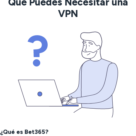
Qué Puedes Necesitar una
VPN
¿Qué es Bet365?