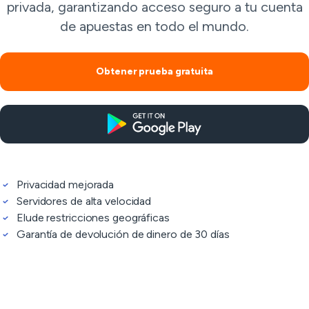
privada, garantizando acceso seguro a tu cuenta
de apuestas en todo el mundo.
Obtener prueba gratuita
Privacidad mejorada
Servidores de alta velocidad
Elude restricciones geográficas
Garantía de devolución de dinero de 30 días