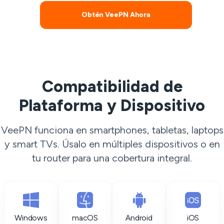
Obtén VeePN Ahora
Compatibilidad de
Plataforma y Dispositivo
VeePN funciona en smartphones, tabletas, laptops
y smart TVs. Úsalo en múltiples dispositivos o en
tu router para una cobertura integral.
Windows
macOS
Android
iOS