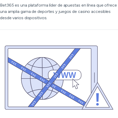
Bet365 es una plataforma líder de apuestas en línea que ofrece
una amplia gama de deportes y juegos de casino accesibles
desde varios dispositivos.