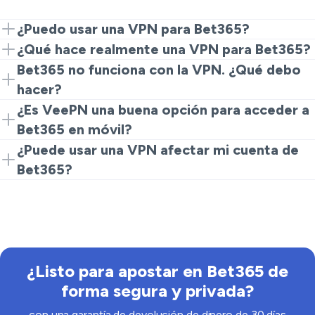
¿Puedo usar una VPN para Bet365?
Sí, simplemente conéctate a un servidor de VeePN en
¿Qué hace realmente una VPN para Bet365?
una región permitida y visita Bet365 como de
Una VPN confiable cifra tus datos y enmascara tu
Bet365 no funciona con la VPN. ¿Qué debo
costumbre.
dirección IP, mejorando la seguridad mientras realizas
hacer?
apuestas en línea.
Si encuentras problemas, cambia a un servidor
¿Es VeePN una buena opción para acceder a
diferente o intenta cambiar tu protocolo VPN.
Bet365 en móvil?
Sí, VeePN es compatible con iOS y Android,
¿Puede usar una VPN afectar mi cuenta de
garantizando apuestas móviles seguras.
Bet365?
A veces, Bet365 puede requerir que verifiques tu
ubicación. Asegúrate siempre de cumplir con sus
términos de servicio.
¿Listo para apostar en Bet365 de
forma segura y privada?
con una garantía de devolución de dinero de 30 días