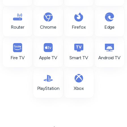
Router
Chrome
Firefox
Edge
Fire TV
Apple TV
Smart TV
Android TV
PlayStation
Xbox