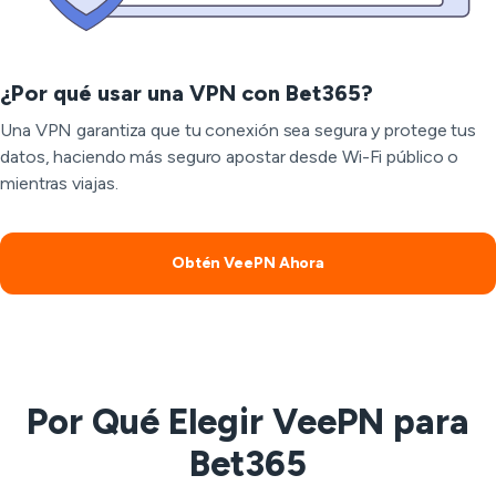
¿Por qué usar una VPN con Bet365?
Una VPN garantiza que tu conexión sea segura y protege tus
datos, haciendo más seguro apostar desde Wi-Fi público o
mientras viajas.
Obtén VeePN Ahora
Por Qué Elegir VeePN para
Bet365