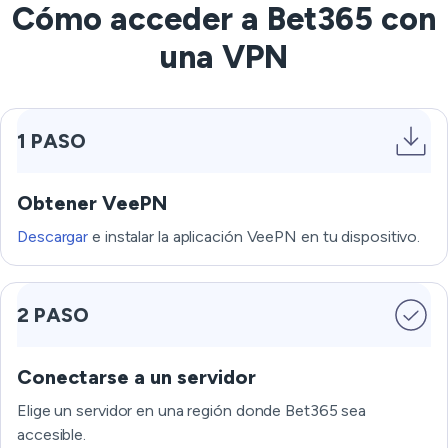
Cómo acceder a Bet365 con
una VPN
1 PASO
Obtener VeePN
Descargar
e instalar la aplicación VeePN en tu dispositivo.
2 PASO
Conectarse a un servidor
Elige un servidor en una región donde Bet365 sea
accesible.