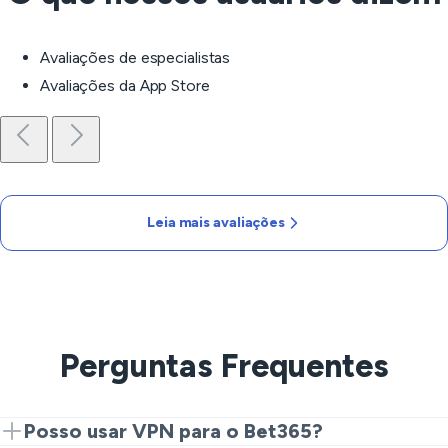
Avaliações de especialistas
Avaliações da App Store
Leia mais avaliações
Perguntas Frequentes
Posso usar VPN para o Bet365?