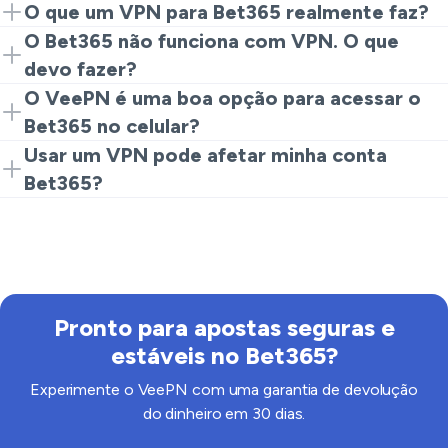
Sim, basta conectar-se a um servidor VeePN em uma
O que um VPN para Bet365 realmente faz?
região permitida e visitar o Bet365 normalmente.
Um VPN confiável criptografa seus dados e oculta
O Bet365 não funciona com VPN. O que
seu endereço IP, aumentando a segurança enquanto
devo fazer?
você aposta online.
Se encontrar problemas, mude para um servidor
O VeePN é uma boa opção para acessar o
diferente ou tente alterar seu protocolo VPN.
Bet365 no celular?
Sim, o VeePN é compatível com iOS e Android,
Usar um VPN pode afetar minha conta
garantindo apostas seguras no celular.
Bet365?
Às vezes, o Bet365 pode exigir que você verifique sua
localização. Sempre certifique-se de cumprir os
termos de serviço deles.
Pronto para apostas seguras e
estáveis no Bet365?
Experimente o VeePN com uma garantia de devolução
do dinheiro em 30 dias.