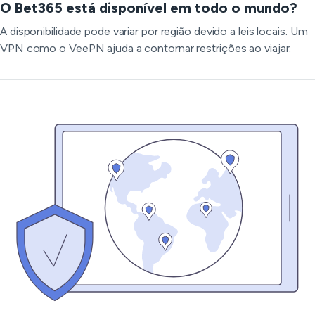
O Bet365 está disponível em todo o mundo?
A disponibilidade pode variar por região devido a leis locais. Um
VPN como o VeePN ajuda a contornar restrições ao viajar.