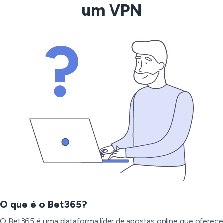
um VPN
O que é o Bet365?
O Bet365 é uma plataforma líder de apostas online que oferece