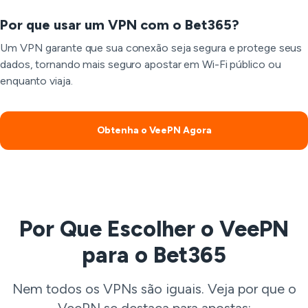
Por que usar um VPN com o Bet365?
Um VPN garante que sua conexão seja segura e protege seus
dados, tornando mais seguro apostar em Wi-Fi público ou
enquanto viaja.
Obtenha o VeePN Agora
Por Que Escolher o VeePN
para o Bet365
Nem todos os VPNs são iguais. Veja por que o