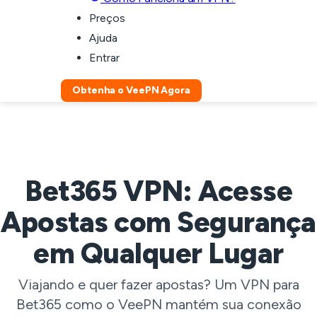
Preços
Ajuda
Entrar
Obtenha o VeePN Agora
Bet365 VPN: Acesse
Apostas com Segurança
em Qualquer Lugar
Viajando e quer fazer apostas? Um VPN para
Bet365 como o VeePN mantém sua conexão