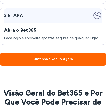
3 ETAPA
Abra o Bet365
Faça login e aproveite apostas seguras de qualquer lugar.
Obtenha o VeePN Agora
Visão Geral do Bet365 e Por
Que Você Pode Precisar de