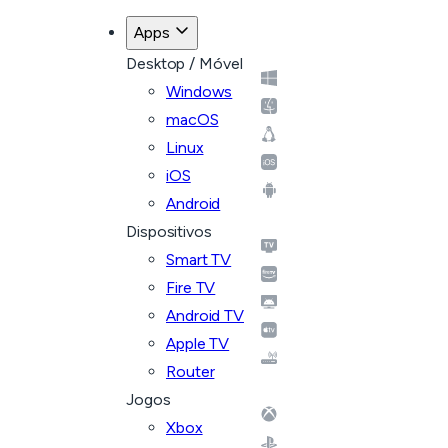
Apps
Desktop / Móvel
Windows
macOS
Linux
iOS
Android
Dispositivos
Smart TV
Fire TV
Android TV
Apple TV
Router
Jogos
Xbox