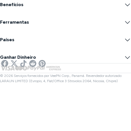
Preços
Benefícios
Firefox
Contacte-nos
Teste Gratuito de VPN
Edge
Perguntas Frequentes
Cupons
Transmitir Conteúdo
VPN gratuita
Política de Privacidade
Ferramentas
Desconto para Estudantes
Privacidade na Internet
Termos de Serviço
Servidores de VPN
Segurança Online
Canário de Segurança
Qual é o Meu IP?
Blog
IP Anônimo
Países
Preferências de Cookies
Oculte Seu IP
VPN para Jogos
Teste de Vazamento de DNS
Prevenir Rastreio
VPN dos EUA
SMS Online
Ganhar Dinheiro
VPN para Streaming
VPN do Reino Unido
Verificador de Links
VPN para Netflix
VPN do Canadá
Verificador de Arquivos
Afiliados
VPN da Turquia
© 2026 Serviços fornecidos por VeePN Corp., Panamá. Revendedor autorizado:
LARAUN LIMITED (Evropis, 4, Flat/Office 3 Strovolos 2064, Nicosia, Chipre)