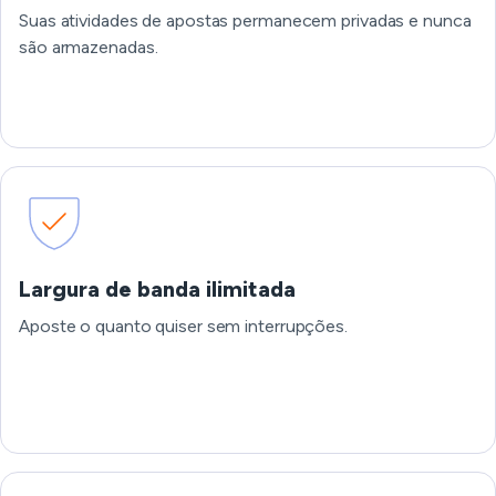
Suas atividades de apostas permanecem privadas e nunca
são armazenadas.
Largura de banda ilimitada
Aposte o quanto quiser sem interrupções.