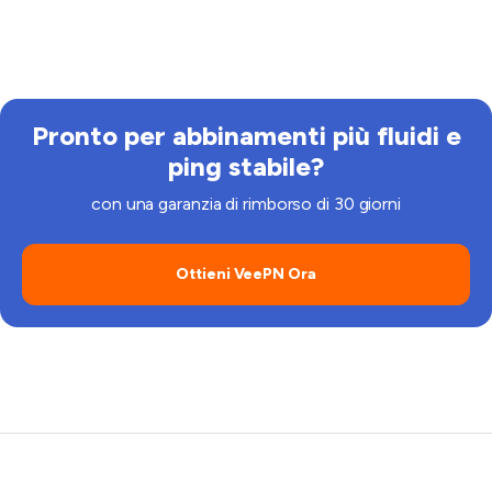
Sì, puoi configurare VeePN sul tuo router o scaricarlo
direttamente su Smart TV supportate.
Pronto per abbinamenti più fluidi e
ping stabile?
con una garanzia di rimborso di 30 giorni
Ottieni VeePN Ora