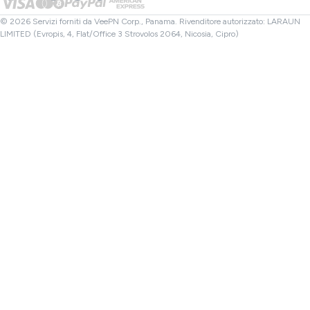
Controllo File
Affiliati
VPN Turchia
© 2026 Servizi forniti da VeePN Corp., Panama. Rivenditore autorizzato: LARAUN
LIMITED (Evropis, 4, Flat/Office 3 Strovolos 2064, Nicosia, Cipro)