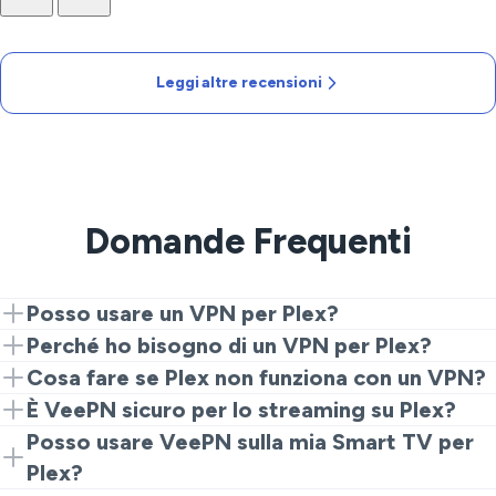
Leggi altre recensioni
Domande Frequenti
Posso usare un VPN per Plex?
Sì, VeePN funziona ottimamente con Plex. Basta
Perché ho bisogno di un VPN per Plex?
connettersi a una regione supportata e iniziare a
Un VPN nasconde il tuo IP e ti consente di superare le
Cosa fare se Plex non funziona con un VPN?
trasmettere.
restrizioni geografiche, permettendoti un accesso
Se hai problemi, prova a connetterti a un server diverso
È VeePN sicuro per lo streaming su Plex?
completo alla tua libreria Plex mentre sei in viaggio.
o assicurati che le impostazioni del tuo VPN siano
Assolutamente. VeePN cripta la tua connessione,
Posso usare VeePN sulla mia Smart TV per
corrette.
assicurando uno streaming sicuro e privato dei tuoi
Plex?
contenuti preferiti.