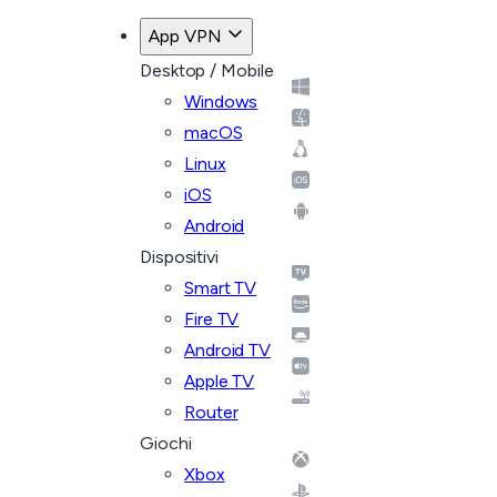
App VPN
Desktop / Mobile
Windows
macOS
Linux
iOS
Android
Dispositivi
Smart TV
Fire TV
Android TV
Apple TV
Router
Giochi
Xbox