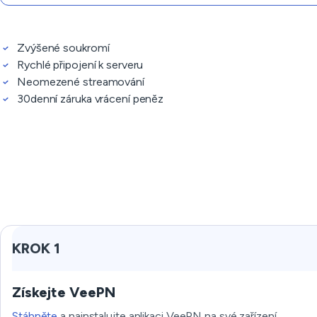
Zvýšené soukromí
Rychlé připojení k serveru
Neomezené streamování
30denní záruka vrácení peněz
KROK 1
Získejte VeePN
Stáhněte
a nainstalujte aplikaci VeePN na své zařízení.