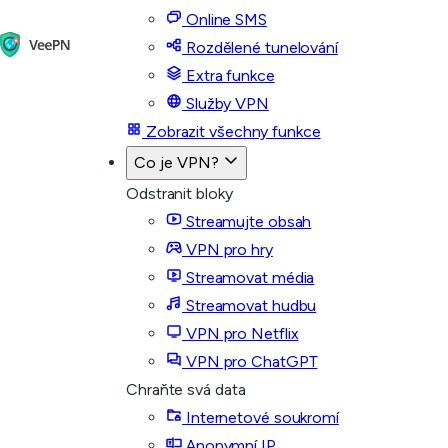
Online SMS
Rozdělené tunelování
Extra funkce
Služby VPN
Zobrazit všechny funkce
Co je VPN?
Odstranit bloky
Streamujte obsah
VPN pro hry
Streamovat média
Streamovat hudbu
VPN pro Netflix
VPN pro ChatGPT
Chraňte svá data
Internetové soukromí
Anonymní IP