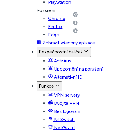
PlayStation
Rozšíření
Chrome
Firefox
Edge
Zobrazit všechny aplikace
Bezpečnostní balíček
Antivirus
Upozornění na porušení
Alternativní ID
Funkce
VPN servery
Dvojitá VPN
Bez logování
Kill Switch
NetGuard