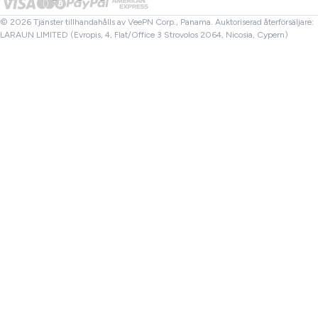
Filkontroll
Affiliates
Turkiet VPN
© 2026 Tjänster tillhandahålls av VeePN Corp., Panama. Auktoriserad återförsäljare:
LARAUN LIMITED (Evropis, 4, Flat/Office 3 Strovolos 2064, Nicosia, Cypern)