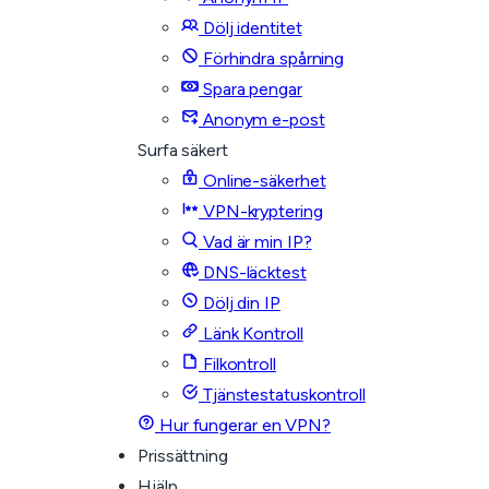
Dölj identitet
Förhindra spårning
Spara pengar
Anonym e-post
Surfa säkert
Online-säkerhet
VPN-kryptering
Vad är min IP?
DNS-läcktest
Dölj din IP
Länk Kontroll
Filkontroll
Tjänstestatuskontroll
Hur fungerar en VPN?
Prissättning
Hjälp