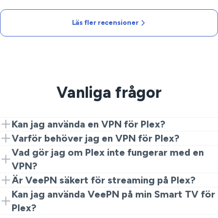
Läs fler recensioner
Vanliga frågor
Kan jag använda en VPN för Plex?
Ja, VeePN fungerar utmärkt med Plex. Anslut bara till
Varför behöver jag en VPN för Plex?
en stödd region och börja strömma.
En VPN döljer din IP och låter dig kringgå geo-
Vad gör jag om Plex inte fungerar med en
restriktioner, vilket möjliggör fullständig åtkomst till ditt
VPN?
Plex-bibliotek medan du reser.
Om du stöter på problem, försök ansluta till en annan
Är VeePN säkert för streaming på Plex?
server eller se till att dina VPN-inställningar är korrekta.
Definitivt. VeePN krypterar din anslutning, vilket
Kan jag använda VeePN på min Smart TV för
garanterar säker och privat streaming av ditt
Plex?
favoritmaterial.