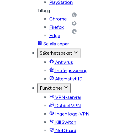
PlayStation
Tillägg
Chrome
Firefox
Edge
Se alla appar
Säkerhetspaket
Antivirus
Intrångsvarning
Alternativt ID
Funktioner
VPN-servrar
Dubbel VPN
Ingen logg-VPN
Kill Switch
NetGuard