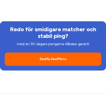
Ja, du kan ställa in VeePN på din router eller ladda ner
det direkt till stödda Smart TV-apparater.
Redo för smidigare matcher och
stabil ping?
med en 30-dagars pengarna-tillbaka-garanti
Skaffa VeePN nu