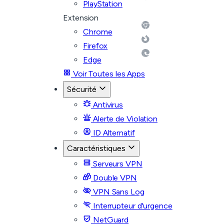
PlayStation
Extension
Chrome
Firefox
Edge
Voir Toutes les Apps
Sécurité
Antivirus
Alerte de Violation
ID Alternatif
Caractéristiques
Serveurs VPN
Double VPN
VPN Sans Log
Interrupteur d'urgence
NetGuard