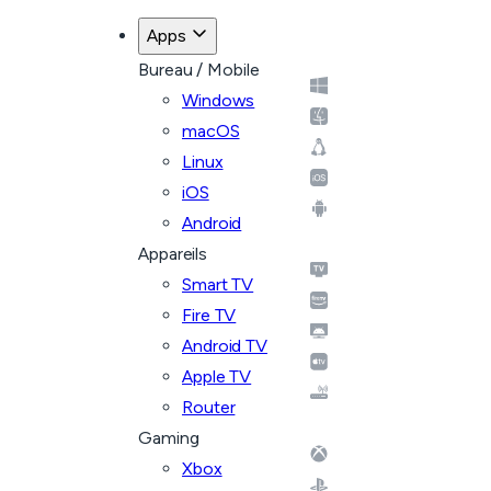
Apps
Bureau / Mobile
Windows
macOS
Linux
iOS
Android
Appareils
Smart TV
Fire TV
Android TV
Apple TV
Router
Gaming
Xbox