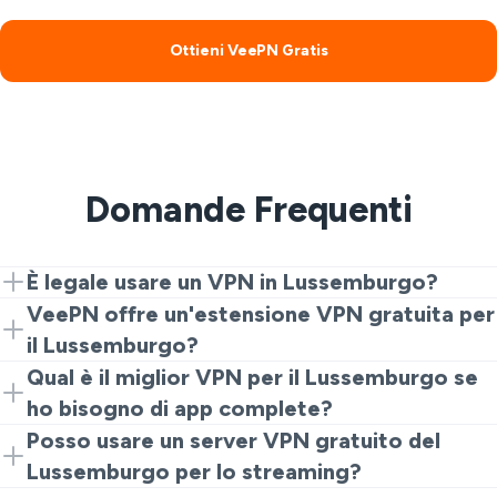
Ottieni VeePN Gratis
Domande Frequenti
È legale usare un VPN in Lussemburgo?
Sì. I VPN sono legali per la privacy e la sicurezza. Ma le
VeePN offre un'estensione VPN gratuita per
attività illegali rimangono vietate.
il Lussemburgo?
Certo. Inizia con l'estensione Chrome per
Qual è il miglior VPN per il Lussemburgo se
un'esperienza veloce e gratuita di VPN Lussemburgo.
ho bisogno di app complete?
Puoi poi passare alle app per maggiore velocità e
In generale, i VPN gratuiti sono pericolosi per la tua
Posso usare un server VPN gratuito del
località.
privacy digitale. Ma VeePN fornisce un modo sicuro
Lussemburgo per lo streaming?
per provare un VPN gratuito con estensione Chrome