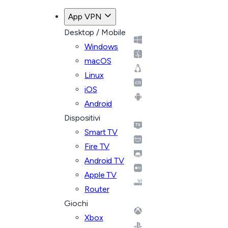
App VPN
Desktop / Mobile
Windows
macOS
Linux
iOS
Android
Dispositivi
Smart TV
Fire TV
Android TV
Apple TV
Router
Giochi
Xbox