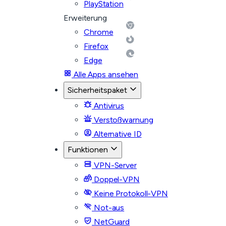
PlayStation
Erweiterung
Chrome
Firefox
Edge
Alle Apps ansehen
Sicherheitspaket
Antivirus
Verstoßwarnung
Alternative ID
Funktionen
VPN-Server
Doppel-VPN
Keine Protokoll-VPN
Not-aus
NetGuard