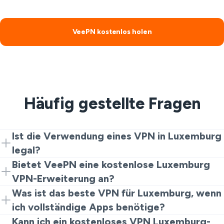
VeePN kostenlos holen
Häufig gestellte Fragen
Ist die Verwendung eines VPN in Luxemburg
legal?
Ja. VPNs sind legal für Privatsphäre und Sicherheit.
Bietet VeePN eine kostenlose Luxemburg
Illegale Aktivitäten bleiben jedoch verboten.
VPN-Erweiterung an?
Sicher. Beginnen Sie mit der Chrome-Erweiterung für
Was ist das beste VPN für Luxemburg, wenn
eine schnelle und kostenlose Luxemburg VPN-
ich vollständige Apps benötige?
Erfahrung. Sie können dann auf Apps für mehr
Im Allgemeinen sind kostenlose VPNs gefährlich für
Kann ich ein kostenloses VPN Luxemburg-