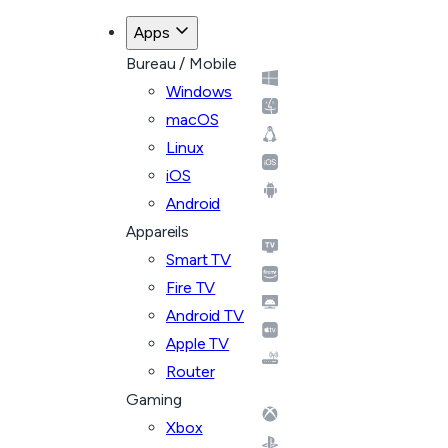
Apps
Bureau / Mobile
Windows
macOS
Linux
iOS
Android
Appareils
Smart TV
Fire TV
Android TV
Apple TV
Router
Gaming
Xbox