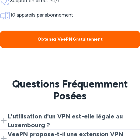
Support en direct 24/7
10 appareils par abonnement
Obtenez VeePN Gratuitement
Questions Fréquemment
Posées
L'utilisation d'un VPN est-elle légale au
Luxembourg ?
Oui. Les VPNs sont légaux pour la confidentialité et la
VeePN propose-t-il une extension VPN