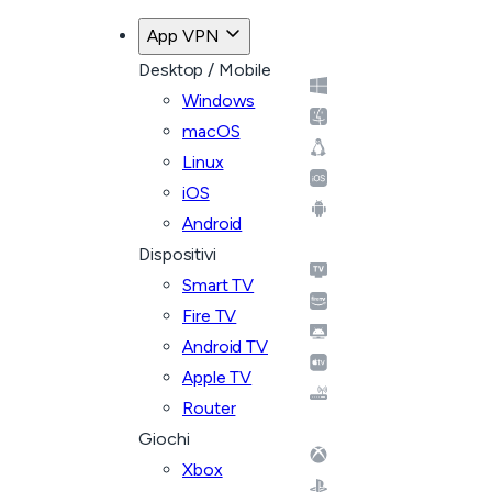
App VPN
Desktop / Mobile
Windows
macOS
Linux
iOS
Android
Dispositivi
Smart TV
Fire TV
Android TV
Apple TV
Router
Giochi
Xbox