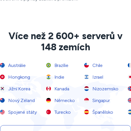
Více než 2 600+ serverů v
148 zemích
Austrálie
Brazílie
Chile
Hongkong
Indie
Izrael
Jižní Korea
Kanada
Nizozemsko
Nový Zéland
Německo
Singapur
Spojené státy
Turecko
Španělsko