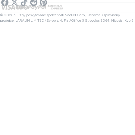
Kontrola odkazu
VPN pro Netflix
Kanada VPN
Kontrola souboru
Partneři
Turecko VPN
© 2026 Služby poskytované společností VeePN Corp., Panama. Oprávněný
prodejce: LARAUN LIMITED (Evropis, 4, Flat/Office 3 Strovolos 2064, Nicosia, Kypr)