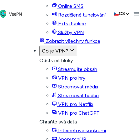
Online SMS
CS
Rozdělené tunelování
Extra funkce
Služby VPN
Zobrazit všechny funkce
Co je VPN?
Odstranit bloky
Streamujte obsah
VPN pro hry
Streamovat média
Streamovat hudbu
VPN pro Netflix
VPN pro ChatGPT
Chraňte svá data
Internetové soukromí
Anonymní IP