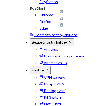
PlayStation
Rozšíření
Chrome
Firefox
Edge
Zobrazit všechny aplikace
Bezpečnostní balíček
Antivirus
Upozornění na porušení
Alternativní ID
Funkce
VPN servery
Dvojitá VPN
Bez logování
Kill Switch
NetGuard