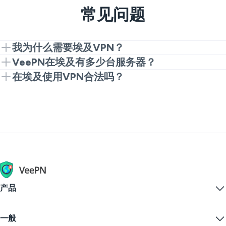
常见问题
我为什么需要埃及VPN？
埃及VPN是访问Shahid、OSN+和Watch iT! 等本地内容
VeePN在埃及有多少台服务器？
的必备工具。VeePN保护您的在线隐私，并当您在国外
VeePN在开罗设有服务器，因此您可以保持在线连接和
在埃及使用VPN合法吗？
时帮助您绕过您最喜欢的内容的地理限制。
安全。
是的，在埃及使用VPN是合法的，可以保护您的隐私并
安全访问互联网。只需确保您的在线活动是合法的。
产品
Windows PC VPN
一般
VPN for macOS