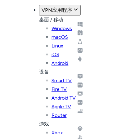
VPN应用程序
桌面 / 移动
Windows
macOS
Linux
iOS
Android
设备
Smart TV
Fire TV
Android TV
Apple TV
Router
游戏
Xbox