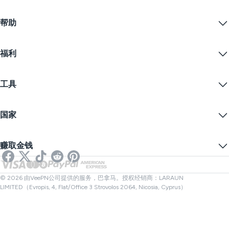
Linux VPN
什么是VPN？
iOS VPN
帮助
VPN下载
Android VPN
功能
Chrome
支持中心
定价
福利
Firefox
联系我们
VPN免费试用
Edge
常见问题
优惠券
流播内容
免费VPN
隐私政策
工具
学生优惠
网络隐私
服务条款
VPN服务器
在线安全
备案警告
什么是我的IP？
博客
匿名IP
国家
Cookie偏好设置
隐藏您的IP
VPN用于游戏
DNS泄漏测试
防止追踪
美国VPN
在线短信
赚取金钱
流媒体用VPN
英国VPN
链接检查器
Netflix VPN
加拿大VPN
文件检查器
合作伙伴
土耳其VPN
© 2026 由VeePN公司提供的服务，巴拿马。授权经销商：LARAUN
LIMITED（Evropis, 4, Flat/Office 3 Strovolos 2064, Nicosia, Cyprus）