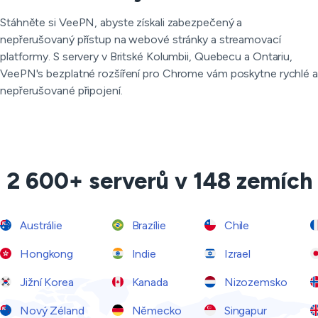
Stáhněte si VeePN, abyste získali zabezpečený a
nepřerušovaný přístup na webové stránky a streamovací
platformy. S servery v Britské Kolumbii, Quebecu a Ontariu,
VeePN's bezplatné rozšíření pro Chrome vám poskytne rychlé a
nepřerušované připojení.
2 600+ serverů v 148 zemích
Austrálie
Brazílie
Chile
Hongkong
Indie
Izrael
Jižní Korea
Kanada
Nizozemsko
Nový Zéland
Německo
Singapur