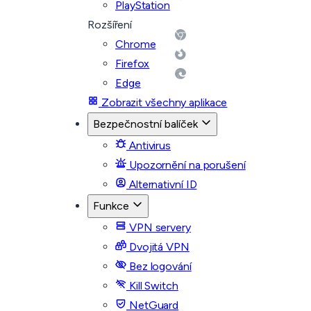
PlayStation
Rozšíření
Chrome
Firefox
Edge
Zobrazit všechny aplikace
Bezpečnostní balíček
Antivirus
Upozornění na porušení
Alternativní ID
Funkce
VPN servery
Dvojitá VPN
Bez logování
Kill Switch
NetGuard