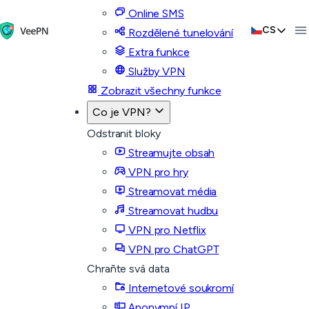
Online SMS
CS
Rozdělené tunelování
Extra funkce
Služby VPN
Zobrazit všechny funkce
Co je VPN?
Odstranit bloky
Streamujte obsah
VPN pro hry
Streamovat média
Streamovat hudbu
VPN pro Netflix
VPN pro ChatGPT
Chraňte svá data
Internetové soukromí
Anonymní IP