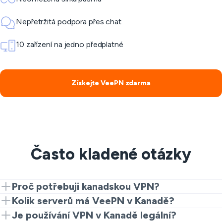
Nepřetržitá podpora přes chat
10 zařízení na jedno předplatné
Získejte VeePN zdarma
Často kladené otázky
Proč potřebuji kanadskou VPN?
Potřebujete kanadskou VPN pro přístup k místnímu
Kolik serverů má VeePN v Kanadě?
obsahu jako CBC Gem, Crave, Sportsnet Now. Když
VeePN má servery v Britské Kolumbii, Quebecu a
Je používání VPN v Kanadě legální?