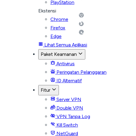
PlayStation
Ekstensi
Chrome
Firefox
Edge
Lihat Semua Aplikasi
Paket Keamanan
Antivirus
Peringatan Pelanggaran
ID Alternatif
Fitur
Server VPN
Double VPN
VPN Tanpa Log
Kill Switch
NetGuard