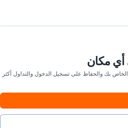
كن للقيود الجغرافية أو الشبكات التحكيمية أن تجمد أوامرك. يعمل VeePN كـ VPN لـ Bybit لإخفاء عنوان IP الخاص بك والحفاظ على تسجيل الدخول والتداول أكثر