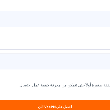
احصل على VeePN الآن