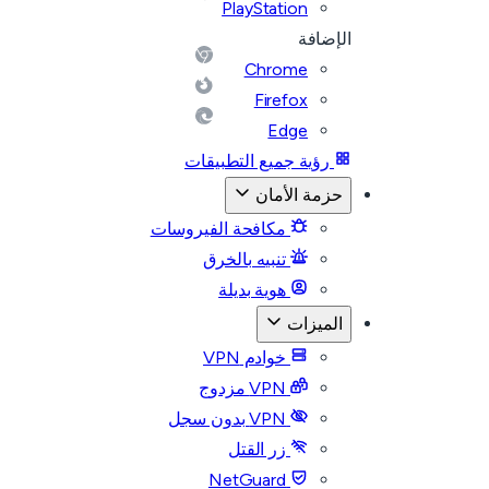
PlayStation
الإضافة
Chrome
Firefox
Edge
رؤية جميع التطبيقات
حزمة الأمان
مكافحة الفيروسات
تنبيه بالخرق
هوية بديلة
الميزات
خوادم VPN
VPN مزدوج
VPN بدون سجل
زر القتل
NetGuard