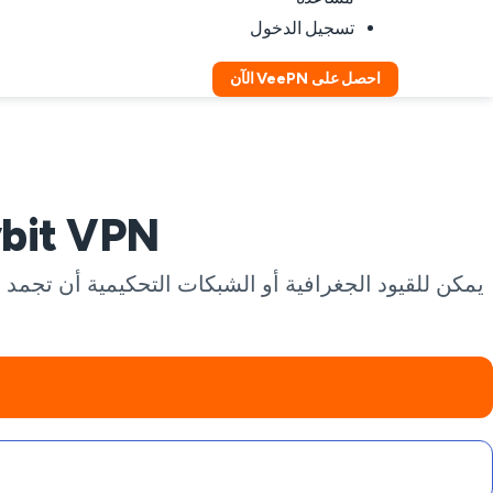
تسجيل الدخول
احصل على VeePN الآن
Bybit VPN: تداول بخصوصية أكبر ف