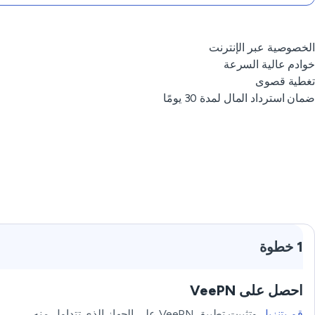
الخصوصية عبر الإنترنت
خوادم عالية السرعة
تغطية قصوى
ضمان استرداد المال لمدة 30 يومًا
1 خطوة
احصل على VeePN
قم بتنزيل
وتثبيت تطبيق VeePN على الجهاز الذي تتداول منه.