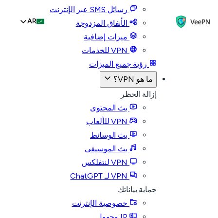
رسائل SMS عبر الإنترنت
AR
الأنفاق المزدوجة
ميزات إضافية
VPN للخدمات
رؤية جميع الميزات
ما هو VPN؟
إزالة الحظر
بث المحتوى
VPN للألعاب
بث الوسائط
بث الموسيقى
VPN لنتفلكس
VPN لـ ChatGPT
حماية بياناتك
خصوصية الإنترنت
IP مجهول