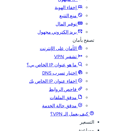
إخفاء الهوية
منع التتبع
توفير المال
بريد إلكتروني مجهول
تصفح بأمان
الأمان على الإنترنت
تشفير VPN
ما هو عنوان IP الخاص بي؟
اختبار تسرب DNS
إخفاء عنوان IP الخاص بك
فاحص الروابط
مدقق الملفات
مدقق حالة الخدمة
كيف يعمل الـ VPN؟
التسعير
مساعدة