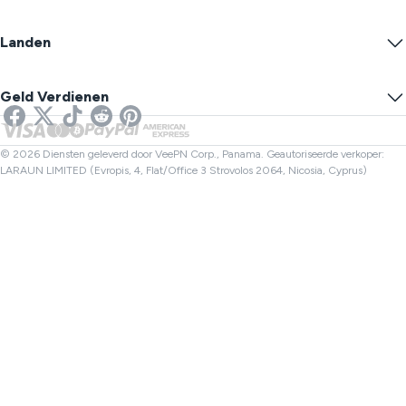
Gebruiksvoorwaarden
VPN Servers
Online Beveiliging
Garantie Kanarie
Wat is mijn IP?
Blog
Anoniem IP
Landen
Cookievoorkeuren
Verberg Je IP
VPN voor Gaming
DNS Lek Test
Voorkom Volgen
VS VPN
Online SMS
Geld Verdienen
VPN voor Streaming
VK VPN
Link Controle
Netflix VPN
Canada VPN
Bestandscontrole
Partners
Turkije VPN
© 2026 Diensten geleverd door VeePN Corp., Panama. Geautoriseerde verkoper:
LARAUN LIMITED (Evropis, 4, Flat/Office 3 Strovolos 2064, Nicosia, Cyprus)