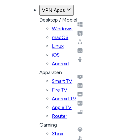
VPN Apps
Desktop / Mobiel
Windows
macOS
Linux
iOS
Android
Apparaten
Smart TV
Fire TV
Android TV
Apple TV
Router
Gaming
Xbox