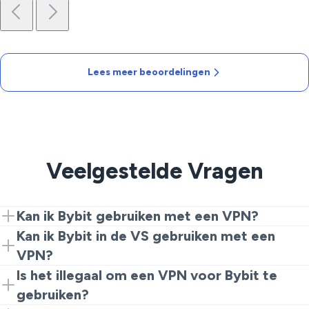
Lees meer beoordelingen
Veelgestelde Vragen
Kan ik Bybit gebruiken met een VPN?
Ja, veel mensen verbinden eerst via VeePN en openen
Kan ik Bybit in de VS gebruiken met een
vervolgens het handelsplatform. Technisch gezien kun
VPN?
je Bybit op deze manier met VPN gebruiken, maar je
Veel traders zijn op zoek naar een "Bybit USA VPN",
Is het illegaal om een VPN voor Bybit te
moet nog steeds alle lokale wetten en de
maar de regels in de Verenigde Staten zijn streng voor
gebruiken?
platformregels volgen.
sommige exchanges. Een VPN kan er anders uit laten