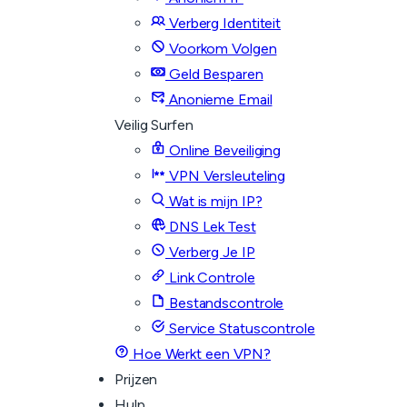
Verberg Identiteit
Voorkom Volgen
Geld Besparen
Anonieme Email
Veilig Surfen
Online Beveiliging
VPN Versleuteling
Wat is mijn IP?
DNS Lek Test
Verberg Je IP
Link Controle
Bestandscontrole
Service Statuscontrole
Hoe Werkt een VPN?
Prijzen
Hulp