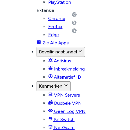
PlayStation
Extensie
Chrome
Firefox
Edge
Zie Alle Apps
Beveiligingsbundel
Antivirus
Inbraakmelding
Alternatief ID
Kenmerken
VPN Servers
Dubbele VPN
Geen Log VPN
Kill Switch
NetGuard