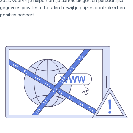
zoals VeePN je helpen om je aanmeldingen en persoonlijke
gegevens privater te houden terwijl je prijzen controleert en
posities beheert.